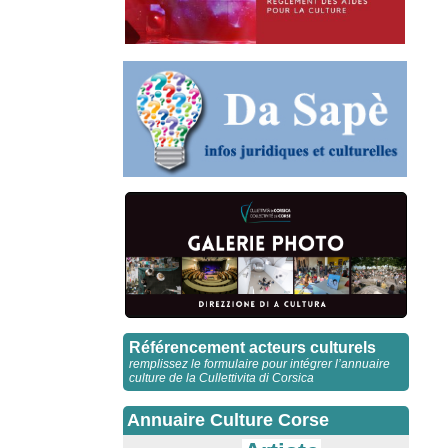
Référencement acteurs culturels
remplissez le formulaire pour intégrer l’annuaire
culture de la Cullettivita di Corsica
Annuaire Culture Corse