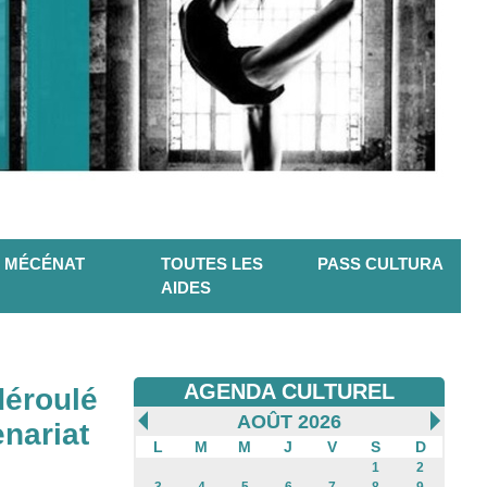
MÉCÉNAT
TOUTES LES
PASS CULTURA
AIDES
AGENDA CULTUREL
déroulé
AOÛT 2026
nariat
L
M
M
J
V
S
D
1
2