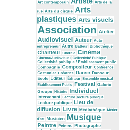
Artiste
Arts de la
Art contemporain
Arts
Arts du cirque
rue
plastiques
Arts visuels
Association
Atelier
Audiovisuel
Auteur
Auto-
Autre
Bibliothèque
entrepreneur
Batteur
Cinéma
Chanteur
Chorale
Cinéma/Audiovisuel
Collectivité Publique
Collectivité publique / Etablissement public
Compositeur
Compagnie
Conférence
Danse
Danseur
Costumier
Créatrice
Editeur
Ecole
Éditeur
Ensemble musical
Festival
Galerie
Etablissement Public
Individuel
Groupe
Histoire
Intervenant
Lecture
lecture publique
Lieu de
Lecture publique
Livre
diffusion
Médiathèque
Métier
Musique
Musicien
d'art
Peintre
Photographe
Peintre.