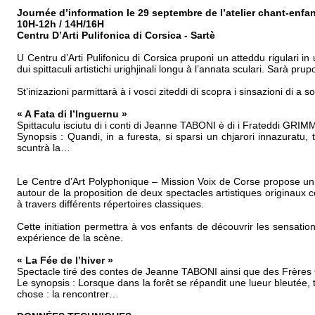
Journée d’information le 29 septembre de l’atelier chant-enfant
10H-12h / 14H/16H
Centru D’Arti Pulifonica di Corsica - Sartè
U Centru d’Arti Pulifonicu di Corsica pruponi un atteddu rigulari i
dui spittaculi artistichi urighjinali longu à l’annata sculari. Sarà prupo
St’inizazioni parmittarà à i vosci ziteddi di scopra i sinsazioni di a 
« A Fata di l’Inguernu »
Spittaculu isciutu di i conti di Jeanne TABONI è di i Frateddi GRIM
Synopsis : Quandi, in a furesta, si sparsi un chjarori innazuratu, 
scuntrà la…
Le Centre d’Art Polyphonique – Mission Voix de Corse propose un 
autour de la proposition de deux spectacles artistiques originaux
à travers différents répertoires classiques.
Cette initiation permettra à vos enfants de découvrir les sensatio
expérience de la scène.
« La Fée de l’hiver »
Spectacle tiré des contes de Jeanne TABONI ainsi que des Frère
Le synopsis : Lorsque dans la forêt se répandit une lueur bleutée, t
chose : la rencontrer…