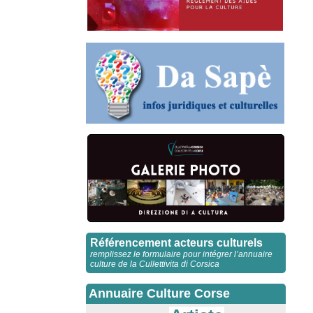
Référencement acteurs culturels
remplissez le formulaire pour intégrer l’annuaire
culture de la Cullettivita di Corsica
Annuaire Culture Corse