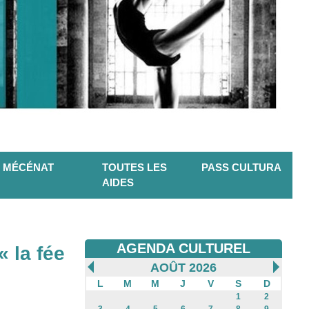
MÉCÉNAT
TOUTES LES
PASS CULTURA
AIDES
AGENDA CULTUREL
« la fée
AOÛT 2026
L
M
M
J
V
S
D
1
2