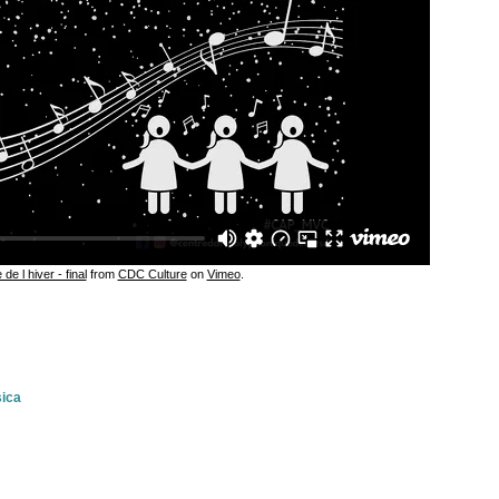
e l hiver - final
from
CDC Culture
on
Vimeo
.
sica