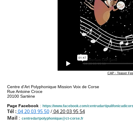
CAP - Teaser Fee d
Centre d'Art Polyphonique Mission Voix de Corse
Rue Antoine Croce
20100 Sartène
Page Facebook
:
https://www.facebook.com/centrudartipulifonicudicor
Tél :
04 20 03 95 50
/
04 20 03 95 5
4
Mail
:
centredartpolyphonique@ct-corse.fr