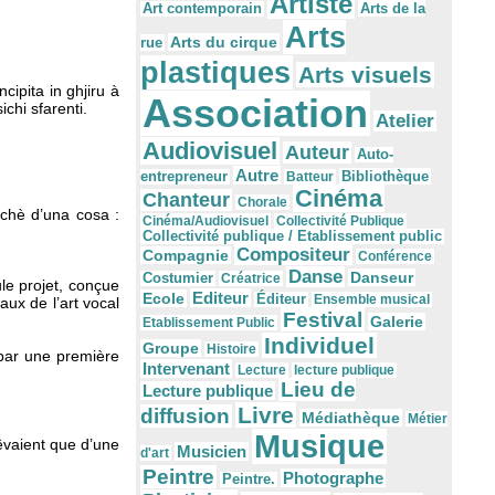
Artiste
Arts de la
Art contemporain
Arts
Arts du cirque
rue
plastiques
Arts visuels
cipita in ghjiru à
Association
ichi sfarenti.
Atelier
Audiovisuel
Auteur
Auto-
Autre
Bibliothèque
entrepreneur
Batteur
Cinéma
Chanteur
Chorale
i chè d’una cosa :
Cinéma/Audiovisuel
Collectivité Publique
Collectivité publique / Etablissement public
Compositeur
Compagnie
Conférence
Danse
Danseur
Costumier
Créatrice
le projet, conçue
Editeur
Ecole
Éditeur
Ensemble musical
ux de l’art vocal
Festival
Galerie
Etablissement Public
Individuel
Groupe
Histoire
 par une première
Intervenant
Lecture
lecture publique
Lieu de
Lecture publique
Livre
diffusion
Médiathèque
Métier
Musique
rêvaient que d’une
Musicien
d'art
Peintre
Photographe
Peintre.