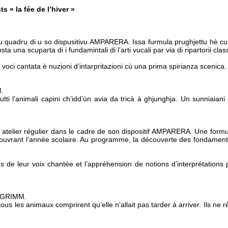
s « la fée de l’hiver »
n u quadru di u so dispusitivu AMPARERA. Issa furmula prughjettu hè cun
sta una scuparta di i fundamintali di l’arti vucali par via di ripartorii class
so voci cantata è nuzioni d’intarpritazioni cù una prima spirianza scenica.
M.
tutti l’animali capini ch’idd’ùn avia da tricà à ghjunghja. Un sunniaian
atelier régulier dans le cadre de son dispositif AMPARERA. Une formu
 couvrant l’année scolaire. Au programme, la découverte des fondamenta
ns de leur voix chantée et l’appréhension de notions d’interprétations
s GRIMM.
ous les animaux comprirent qu’elle n’allait pas tarder à arriver. Ils ne 