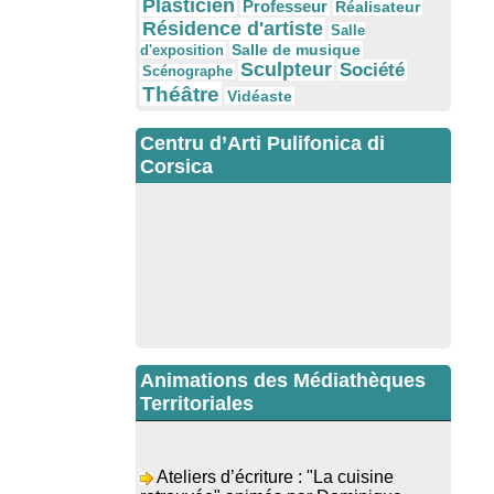
Plasticien
Professeur
Réalisateur
Résidence d'artiste
Salle
Salle de musique
d'exposition
Sculpteur
Société
Scénographe
Théâtre
Vidéaste
Centru d’Arti Pulifonica di
Corsica
Animations des Médiathèques
Territoriales
Ateliers d’écriture : "La cuisine
retrouvée" animés par Dominique
Memmi - Bibbiuteca d’Ulmetu /