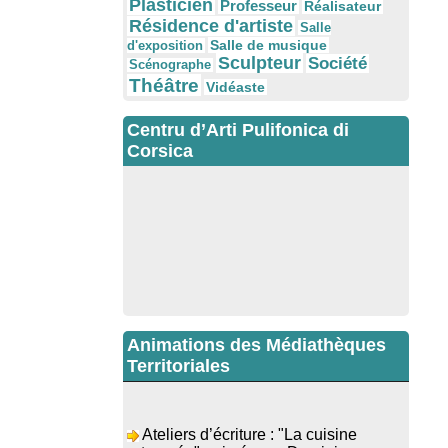
Plasticien
Professeur
Réalisateur
Résidence d'artiste
Salle
Salle de musique
d'exposition
Sculpteur
Société
Scénographe
Théâtre
Vidéaste
Centru d’Arti Pulifonica di
Corsica
Animations des Médiathèques
Territoriales
Ateliers d’écriture : "La cuisine
retrouvée" animés par Dominique
Memmi - Bibbiuteca d’Ulmetu /