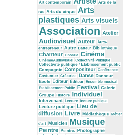
Artiste
Arts de la
Art contemporain
Arts
Arts du cirque
rue
plastiques
Arts visuels
Association
Atelier
Audiovisuel
Auteur
Auto-
Autre
Bibliothèque
entrepreneur
Batteur
Cinéma
Chanteur
Chorale
Cinéma/Audiovisuel
Collectivité Publique
Collectivité publique / Etablissement public
Compositeur
Compagnie
Conférence
Danse
Danseur
Costumier
Créatrice
Editeur
Ecole
Éditeur
Ensemble musical
Festival
Galerie
Etablissement Public
Individuel
Groupe
Histoire
Intervenant
Lecture
lecture publique
Lieu de
Lecture publique
Livre
diffusion
Médiathèque
Métier
Musique
Musicien
d'art
Peintre
Photographe
Peintre.