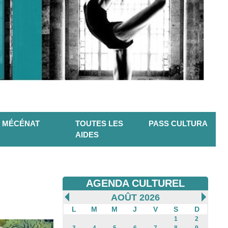
MÉCÉNAT
TOUTES LES
PASS CULTURA
AIDES
AGENDA CULTUREL
AOÛT 2026
L
M
M
J
V
S
D
1
2