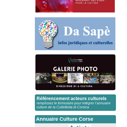
Référencement acteurs culturels
remplissez le formulaire pour intégrer l’annuaire
culture de la Cullettivita di Corsica
Annuaire Culture Corse