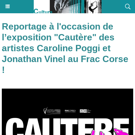
Reportage à l'occasion de
l’exposition "Cautère" des
artistes Caroline Poggi et
Jonathan Vinel au Frac Corse
!