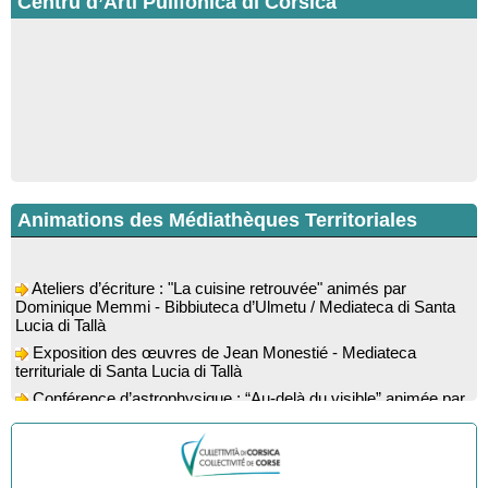
Centru d’Arti Pulifonica di Corsica
Animations des Médiathèques Territoriales
Ateliers d’écriture : "La cuisine retrouvée" animés par
Dominique Memmi - Bibbiuteca d’Ulmetu / Mediateca di Santa
Lucia di Tallà
Exposition des œuvres de Jean Monestié - Mediateca
territuriale di Santa Lucia di Tallà
Conférence d’astrophysique : “Au-delà du visible” animée par
l’astrophysicien Paul Guerrini - Médiathèque - Pitretu è
Bicchisgià
Exposition des œuvres de Dominique Malberti Morin :
"Racines, peintures acryliques et aquarelles" - Mediateca
territuriale di Santa Lucia di Tallà