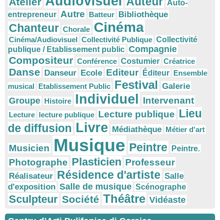
Audiovisuel
Auteur
Atelier
Auto-
Autre
Bibliothèque
entrepreneur
Batteur
Cinéma
Chanteur
Chorale
Cinéma/Audiovisuel
Collectivité Publique
Collectivité
Compagnie
publique / Etablissement public
Compositeur
Conférence
Costumier
Créatrice
Danse
Editeur
Danseur
Ecole
Éditeur
Ensemble
Festival
Galerie
musical
Etablissement Public
Individuel
Intervenant
Groupe
Histoire
Lieu
Lecture publique
Lecture
lecture publique
Livre
de diffusion
Médiathèque
Métier d'art
Musique
Peintre
Musicien
Peintre.
Plasticien
Photographe
Professeur
Résidence d'artiste
Réalisateur
Salle
Salle de musique
d'exposition
Scénographe
Théâtre
Sculpteur
Société
Vidéaste