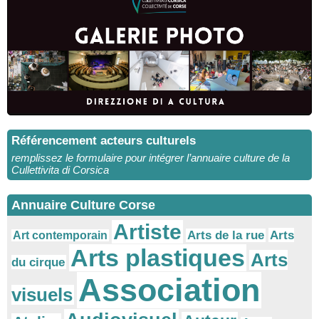
Référencement acteurs culturels
remplissez le formulaire pour intégrer l’annuaire culture de la
Cullettivita di Corsica
Annuaire Culture Corse
Artiste
Arts
Arts de la rue
Art contemporain
Arts plastiques
Arts
du cirque
Association
visuels