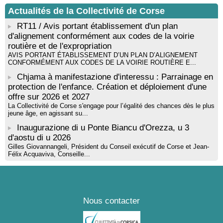
Tallà
Actualités de la Collectivité de Corse
! Événement reporté ! Cycle de conférences peinture animé
par Alexandre Dominati - Mediateca territuriale di Santa Lucia di
RT11 / Avis portant établissement d'un plan
Tallà
d'alignement conformément aux codes de la voirie
routière et de l'expropriation
AVIS PORTANT ÉTABLISSEMENT D’UN PLAN D’ALIGNEMENT
CONFORMÉMENT AUX CODES DE LA VOIRIE ROUTIÈRE E...
Chjama à manifestazione d'interessu : Parrainage en
protection de l'enfance. Création et déploiement d'une
offre sur 2026 et 2027
La Collectivité de Corse s'engage pour l’égalité des chances dès le plus
jeune âge, en agissant su...
Inaugurazione di u Ponte Biancu d'Orezza, u 3
d'aostu di u 2026
Gilles Giovannangeli, Président du Conseil exécutif de Corse et Jean-
Félix Acquaviva, Conseille...
Nous contacter