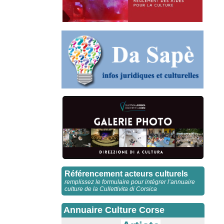
Référencement acteurs culturels
remplissez le formulaire pour intégrer l’annuaire
culture de la Cullettivita di Corsica
Annuaire Culture Corse