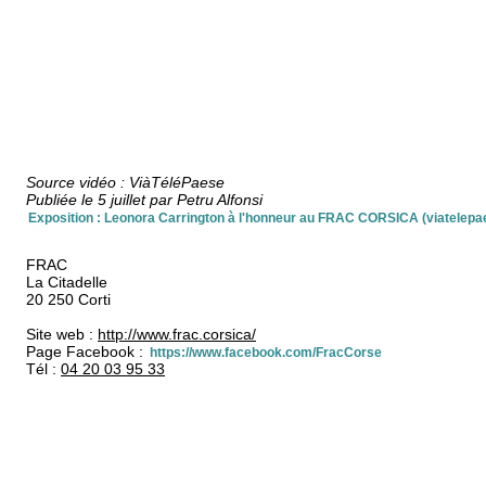
Source vidéo : ViàTéléPaese
Publiée le 5 juillet par Petru Alfonsi
Exposition : Leonora Carrington à l'honneur au FRAC CORSICA (viatelepa
FRAC
La Citadelle
20 250 Corti
Site web :
http://www.frac.corsica/
Page Facebook :
https://www.facebook.com/FracCorse
Tél :
04 20 03 95 33