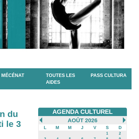
MÉCÉNAT
TOUTES LES
PASS CULTURA
AIDES
AGENDA CULTUREL
on du
AOÛT 2026
i le 3
L
M
M
J
V
S
D
1
2