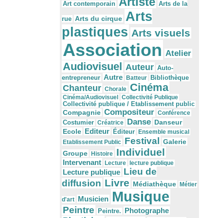
Artiste
Arts de la
Art contemporain
Arts
Arts du cirque
rue
plastiques
Arts visuels
Association
Atelier
Audiovisuel
Auteur
Auto-
Autre
Bibliothèque
entrepreneur
Batteur
Cinéma
Chanteur
Chorale
Cinéma/Audiovisuel
Collectivité Publique
Collectivité publique / Etablissement public
Compositeur
Compagnie
Conférence
Danse
Danseur
Costumier
Créatrice
Editeur
Ecole
Éditeur
Ensemble musical
Festival
Galerie
Etablissement Public
Individuel
Groupe
Histoire
Intervenant
Lecture
lecture publique
Lieu de
Lecture publique
Livre
diffusion
Médiathèque
Métier
Musique
Musicien
d'art
Peintre
Photographe
Peintre.