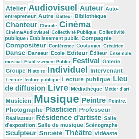
Audiovisuel
Auteur
Atelier
Auto-
Autre
Bibliothèque
entrepreneur
Batteur
Cinéma
Chanteur
Chorale
Cinéma/Audiovisuel
Collectivité Publique
Collectivité
Compagnie
publique / Etablissement public
Compositeur
Conférence
Costumier
Créatrice
Danse
Editeur
Danseur
Ecole
Éditeur
Ensemble
Festival
Galerie
musical
Etablissement Public
Individuel
Intervenant
Groupe
Histoire
Lieu
Lecture publique
Lecture
lecture publique
Livre
de diffusion
Médiathèque
Métier d'art
Musique
Peintre
Musicien
Peintre.
Plasticien
Photographe
Professeur
Résidence d'artiste
Réalisateur
Salle
Salle de musique
d'exposition
Scénographe
Théâtre
Sculpteur
Société
Vidéaste