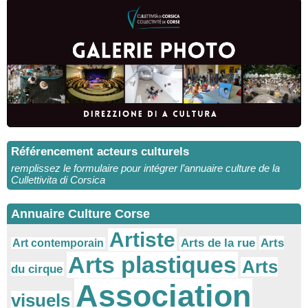
Référencement acteurs culturels
remplissez le formulaire pour intégrer l’annuaire culture de la
Cullettivita di Corsica
Annuaire Culture Corse
Artiste
Arts
Arts de la rue
Art contemporain
Arts plastiques
Arts
du cirque
Association
visuels