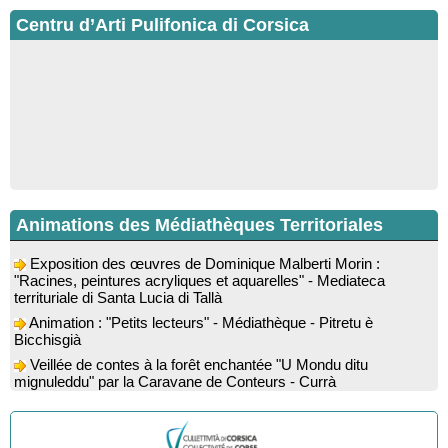
Centru d’Arti Pulifonica di Corsica
Animations des Médiathèques Territoriales
Exposition des œuvres de Dominique Malberti Morin :
"Racines, peintures acryliques et aquarelles" - Mediateca
territuriale di Santa Lucia di Tallà
Animation : "Petits lecteurs" - Médiathèque - Pitretu è
Bicchisgià
Veillée de contes à la forêt enchantée "U Mondu ditu
mignuleddu" par la Caravane de Conteurs - Currà
Colloque : "Taravu : terre de patrimoines", Regards sur le
patrimoine religieux, roman, thermal et littéraire - Spaziu Jean-
Marc Fiamma - A Sarra di Farru