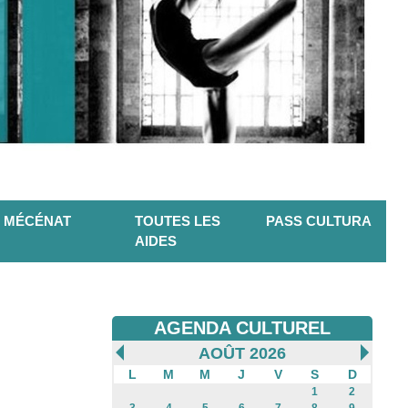
MÉCÉNAT
TOUTES LES
PASS CULTURA
AIDES
AGENDA CULTUREL
AOÛT 2026
L
M
M
J
V
S
D
1
2