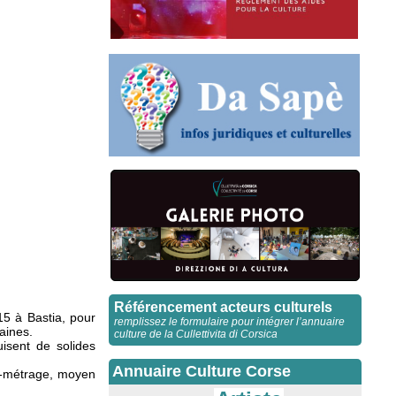
Référencement acteurs culturels
5 à Bastia, pour
remplissez le formulaire pour intégrer l’annuaire
aines.
culture de la Cullettivita di Corsica
uisent de solides
Annuaire Culture Corse
rt-métrage, moyen