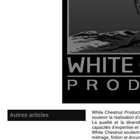
White Chestnut Product
Autres articles
soutenir la réalisation 
La qualité et la diver
Association Latinità - Festival du
capacités d’expertise et 
Cinéma Espagnol et Latino-
White Chestnut soutient 
américain d'Ajaccio
métrage, fiction et docu