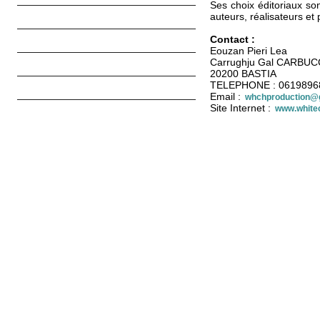
Ses choix éditoriaux son
GARSON Vincent
auteurs, réalisateurs et
Contact :
association arterra
Eouzan Pieri Lea
Carrughju Gal CARBUC
Centre culturel Anima
20200 BASTIA
TELEPHONE : 0619896
Campà Quì Magazines
Email :
whchproduction@
Site Internet :
www.white