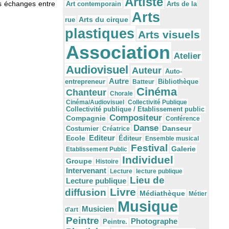
Artiste
les échanges entre
Arts de la
Art contemporain
Arts
Arts du cirque
rue
plastiques
Arts visuels
Association
Atelier
Audiovisuel
Auteur
Auto-
Autre
Bibliothèque
entrepreneur
Batteur
Cinéma
Chanteur
Chorale
Cinéma/Audiovisuel
Collectivité Publique
Collectivité publique / Etablissement public
Compositeur
Compagnie
Conférence
Danse
Danseur
Costumier
Créatrice
Editeur
Ecole
Éditeur
Ensemble musical
Festival
Galerie
Etablissement Public
Individuel
Groupe
Histoire
Intervenant
Lecture
lecture publique
Lieu de
Lecture publique
Livre
diffusion
Médiathèque
Métier
Musique
Musicien
d'art
Peintre
Photographe
Peintre.