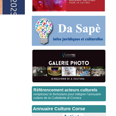
Référencement acteurs culturels
remplissez le formulaire pour intégrer l’annuaire
culture de la Cullettivita di Corsica
Annuaire Culture Corse