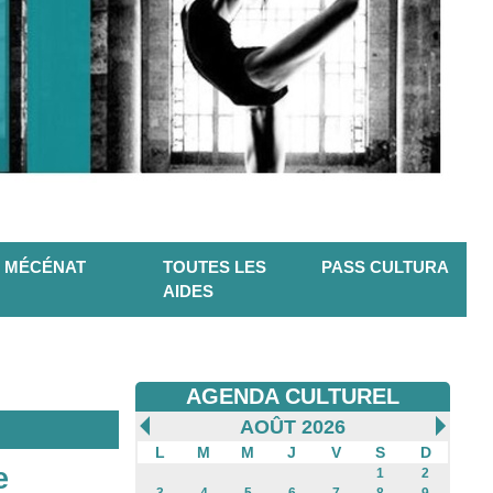
MÉCÉNAT
TOUTES LES
PASS CULTURA
AIDES
AGENDA CULTUREL
AOÛT 2026
L
M
M
J
V
S
D
e
1
2