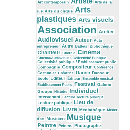
Artiste
Arts de la
Art contemporain
Arts
Arts du cirque
rue
plastiques
Arts visuels
Association
Atelier
Audiovisuel
Auteur
Auto-
Autre
Bibliothèque
entrepreneur
Batteur
Cinéma
Chanteur
Chorale
Cinéma/Audiovisuel
Collectivité Publique
Collectivité publique / Etablissement public
Compositeur
Compagnie
Conférence
Danse
Danseur
Costumier
Créatrice
Editeur
Ecole
Éditeur
Ensemble musical
Festival
Galerie
Etablissement Public
Individuel
Groupe
Histoire
Intervenant
Lecture
lecture publique
Lieu de
Lecture publique
Livre
diffusion
Médiathèque
Métier
Musique
Musicien
d'art
Peintre
Photographe
Peintre.