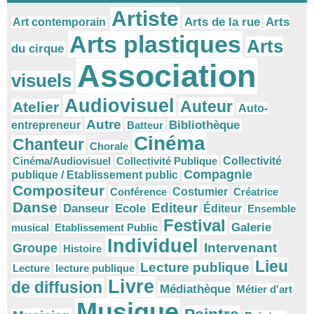
Artiste
Arts
Arts de la rue
Art contemporain
Arts plastiques
Arts
du cirque
Association
visuels
Audiovisuel
Auteur
Atelier
Auto-
Autre
Bibliothèque
entrepreneur
Batteur
Cinéma
Chanteur
Chorale
Cinéma/Audiovisuel
Collectivité Publique
Collectivité
Compagnie
publique / Etablissement public
Compositeur
Conférence
Costumier
Créatrice
Danse
Editeur
Danseur
Ecole
Éditeur
Ensemble
Festival
Galerie
musical
Etablissement Public
Individuel
Intervenant
Groupe
Histoire
Lieu
Lecture publique
Lecture
lecture publique
Livre
de diffusion
Médiathèque
Métier d'art
Musique