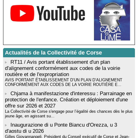
Santa Lucia di Tallà
Mise en musique d’un livre jeunesse par Annik Meschinet,
musicienne pédagogue : Ateliers d’expression sonore, vocale,
rythmique et corporelle - Mediateca territuriale di Santa Lucia di
Tallà
! Événement reporté ! Cycle de conférences peinture animé
par Alexandre Dominati - Mediateca territuriale di Santa Lucia di
Tallà
Actualités de la Collectivité de Corse
RT11 / Avis portant établissement d'un plan
d'alignement conformément aux codes de la voirie
routière et de l'expropriation
AVIS PORTANT ÉTABLISSEMENT D’UN PLAN D’ALIGNEMENT
CONFORMÉMENT AUX CODES DE LA VOIRIE ROUTIÈRE E...
Chjama à manifestazione d'interessu : Parrainage en
protection de l'enfance. Création et déploiement d'une
offre sur 2026 et 2027
La Collectivité de Corse s'engage pour l’égalité des chances dès le plus
jeune âge, en agissant su...
Inaugurazione di u Ponte Biancu d'Orezza, u 3
d'aostu di u 2026
Gilles Giovannangeli, Président du Conseil exécutif de Corse et Jean-