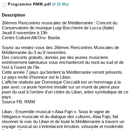
Programme RMM.pdf
(4.32 Mo)
Description
26èmes Rencontres musicales de Méditerranée : Concert du
Conservatoire de musique Luigi Boccherini de Lucca (Italie)
Jeudi 6 novembre à 19h
Centre Culturel Alb'Oru- Bastia
Soyez au rendez-vous des 26èmes Rencontres Musicales de
Méditerranée du 3 au 8 novembre.
Des concerts gratuits, donnés par des jeunes musiciens
extrêmement talentueux vous enchanteront du nord au sud et de
l'est à l'ouest de l'île.
Cette année 7 pays qui bordent la Méditerranée seront présents.
Le pays invité d'honneur est le Liban.
L'affiche réalisée par Dominique Ceccaldi est un hommage à la
paix avec ce jeune homme installé sur un muret de pierre pour
jouer du oud à l'ombre d'un cèdre du Liban, arbre symbolique de ce
pays.
Source FB. RMM
Liban : Ensemble musical « Alaa Fajri ». Sous le signe de
l’élégance musicale et du dialogue des cultures, Alaa Fajri, fait
résonner la voix du Liban et de toute la Méditerranée à travers un
voyage musical où s’entrelacent émotion, virtuosité et modernité.