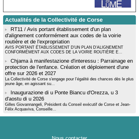
musicienne pédagogue : Ateliers d’expression sonore, vocale,
rythmique et corporelle - Mediateca territuriale di Santa Lucia di
Tallà
Actualités de la Collectivité de Corse
! Événement reporté ! Cycle de conférences peinture animé
par Alexandre Dominati - Mediateca territuriale di Santa Lucia di
RT11 / Avis portant établissement d'un plan
Tallà
d'alignement conformément aux codes de la voirie
routière et de l'expropriation
AVIS PORTANT ÉTABLISSEMENT D’UN PLAN D’ALIGNEMENT
CONFORMÉMENT AUX CODES DE LA VOIRIE ROUTIÈRE E...
Chjama à manifestazione d'interessu : Parrainage en
protection de l'enfance. Création et déploiement d'une
offre sur 2026 et 2027
La Collectivité de Corse s'engage pour l’égalité des chances dès le plus
jeune âge, en agissant su...
Inaugurazione di u Ponte Biancu d'Orezza, u 3
d'aostu di u 2026
Gilles Giovannangeli, Président du Conseil exécutif de Corse et Jean-
Félix Acquaviva, Conseille...
Nous contacter