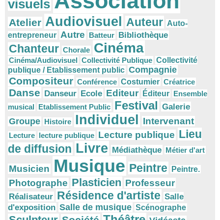
Association
visuels
Audiovisuel
Auteur
Atelier
Auto-
Autre
Bibliothèque
entrepreneur
Batteur
Cinéma
Chanteur
Chorale
Cinéma/Audiovisuel
Collectivité Publique
Collectivité
Compagnie
publique / Etablissement public
Compositeur
Conférence
Costumier
Créatrice
Danse
Editeur
Danseur
Ecole
Éditeur
Ensemble
Festival
Galerie
musical
Etablissement Public
Individuel
Intervenant
Groupe
Histoire
Lieu
Lecture publique
Lecture
lecture publique
Livre
de diffusion
Médiathèque
Métier d'art
Musique
Peintre
Musicien
Peintre.
Plasticien
Photographe
Professeur
Résidence d'artiste
Réalisateur
Salle
Salle de musique
d'exposition
Scénographe
Théâtre
Sculpteur
Société