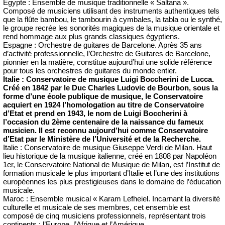
Egypte : Ensemble de musique traditionnelle « Saltana ».
Composé de musiciens utilisant des instruments authentiques tels
que la flûte bambou, le tambourin à cymbales, la tabla ou le synthé,
le groupe recrée les sonorités magiques de la musique orientale et
rend hommage aux plus grands classiques égyptiens.
Espagne : Orchestre de guitares de Barcelone. Après 35 ans
d’activité professionnelle, l’Orchestre de Guitares de Barcelone,
pionnier en la matière, constitue aujourd’hui une solide référence
pour tous les orchestres de guitares du monde entier.
Italie : Conservatoire de musique Luigi Boccherini de Lucca.
Créé en 1842 par le Duc Charles Ludovic de Bourbon, sous la
forme d’une école publique de musique, le Conservatoire
acquiert en 1924 l’homologation au titre de Conservatoire
d’Etat et prend en 1943, le nom de Luigi Boccherini à
l’occasion du 2ème centenaire de la naissance du fameux
musicien. Il est reconnu aujourd’hui comme Conservatoire
d’Etat par le Ministère de l’Université et de la Recherche.
Italie : Conservatoire de musique Giuseppe Verdi de Milan. Haut
lieu historique de la musique italienne, créé en 1808 par Napoléon
1er, le Conservatoire National de Musique de Milan, est l’Institut de
formation musicale le plus important d’Italie et l’une des institutions
européennes les plus prestigieuses dans le domaine de l’éducation
musicale.
Maroc : Ensemble musical « Karam Lefheiel. Incarnant la diversité
culturelle et musicale de ses membres, cet ensemble est
composé de cinq musiciens professionnels, représentant trois
continents : l’Europe, l’Afrique et l’Amérique.