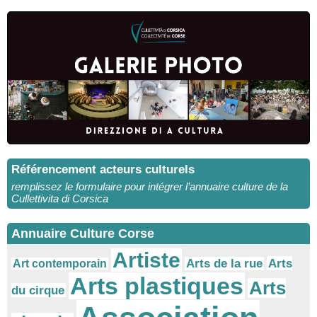
Référencement acteurs culturels
remplissez le formulaire pour intégrer l’annuaire culture de la
Cullettivita di Corsica
Annuaire Culture Corse
Artiste
Arts
Arts de la rue
Art contemporain
Arts plastiques
Arts
du cirque