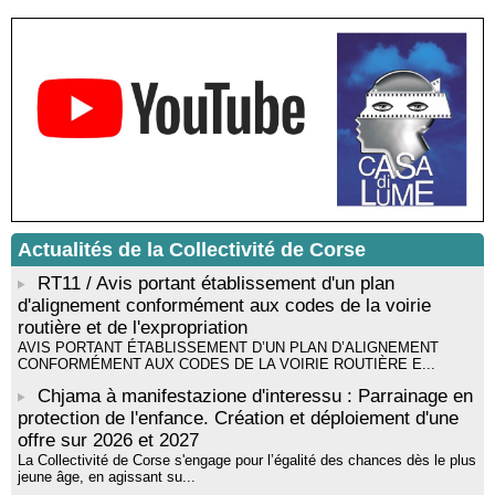
livre « La ballade du pendu du Niolu» - Mediateca territuriale di
Santa Lucia di Tallà
Mise en musique d’un livre jeunesse par Annik Meschinet,
musicienne pédagogue : Ateliers d’expression sonore, vocale,
rythmique et corporelle - Mediateca territuriale di Santa Lucia di
Tallà
! Événement reporté ! Cycle de conférences peinture animé
par Alexandre Dominati - Mediateca territuriale di Santa Lucia di
Tallà
Actualités de la Collectivité de Corse
RT11 / Avis portant établissement d'un plan
d'alignement conformément aux codes de la voirie
routière et de l'expropriation
AVIS PORTANT ÉTABLISSEMENT D’UN PLAN D’ALIGNEMENT
CONFORMÉMENT AUX CODES DE LA VOIRIE ROUTIÈRE E...
Chjama à manifestazione d'interessu : Parrainage en
protection de l'enfance. Création et déploiement d'une
offre sur 2026 et 2027
La Collectivité de Corse s'engage pour l’égalité des chances dès le plus
jeune âge, en agissant su...