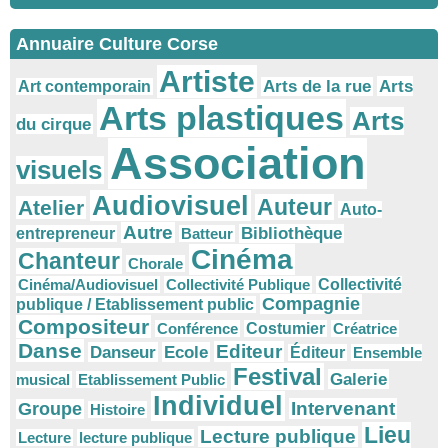
Annuaire Culture Corse
Artiste
Arts
Arts de la rue
Art contemporain
Arts plastiques
Arts
du cirque
Association
visuels
Audiovisuel
Auteur
Atelier
Auto-
Autre
Bibliothèque
entrepreneur
Batteur
Cinéma
Chanteur
Chorale
Cinéma/Audiovisuel
Collectivité Publique
Collectivité
Compagnie
publique / Etablissement public
Compositeur
Conférence
Costumier
Créatrice
Danse
Editeur
Danseur
Ecole
Éditeur
Ensemble
Festival
Galerie
musical
Etablissement Public
Individuel
Intervenant
Groupe
Histoire
Lieu
Lecture publique
Lecture
lecture publique