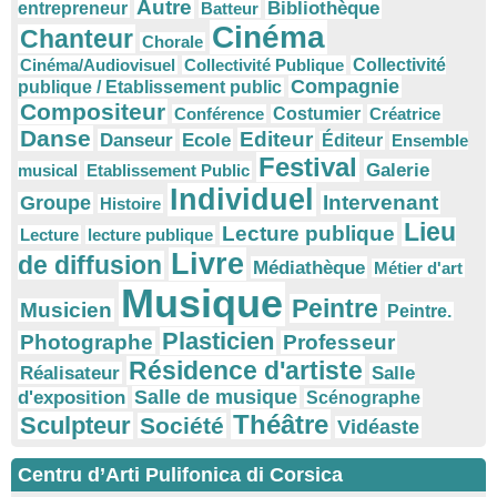
Autre
Bibliothèque
entrepreneur
Batteur
Cinéma
Chanteur
Chorale
Cinéma/Audiovisuel
Collectivité Publique
Collectivité
Compagnie
publique / Etablissement public
Compositeur
Conférence
Costumier
Créatrice
Danse
Editeur
Danseur
Ecole
Éditeur
Ensemble
Festival
Galerie
musical
Etablissement Public
Individuel
Intervenant
Groupe
Histoire
Lieu
Lecture publique
Lecture
lecture publique
Livre
de diffusion
Médiathèque
Métier d'art
Musique
Peintre
Musicien
Peintre.
Plasticien
Photographe
Professeur
Résidence d'artiste
Réalisateur
Salle
Salle de musique
d'exposition
Scénographe
Théâtre
Sculpteur
Société
Vidéaste
Centru d’Arti Pulifonica di Corsica