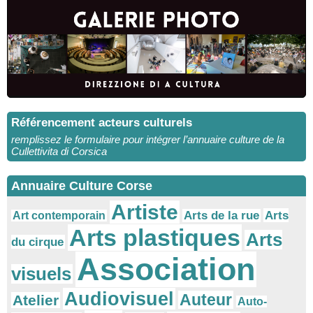
Référencement acteurs culturels
remplissez le formulaire pour intégrer l’annuaire culture de la
Cullettivita di Corsica
Annuaire Culture Corse
Artiste
Arts
Arts de la rue
Art contemporain
Arts plastiques
Arts
du cirque
Association
visuels
Audiovisuel
Auteur
Atelier
Auto-