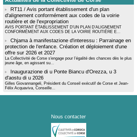
Actualités de la Collectivité de Corse
! Événement reporté ! Cycle de conférences peinture animé
par Alexandre Dominati - Mediateca territuriale di Santa Lucia di
RT11 / Avis portant établissement d'un plan
Tallà
d'alignement conformément aux codes de la voirie
routière et de l'expropriation
AVIS PORTANT ÉTABLISSEMENT D’UN PLAN D’ALIGNEMENT
CONFORMÉMENT AUX CODES DE LA VOIRIE ROUTIÈRE E...
Chjama à manifestazione d'interessu : Parrainage en
protection de l'enfance. Création et déploiement d'une
offre sur 2026 et 2027
La Collectivité de Corse s'engage pour l’égalité des chances dès le plus
jeune âge, en agissant su...
Inaugurazione di u Ponte Biancu d'Orezza, u 3
d'aostu di u 2026
Gilles Giovannangeli, Président du Conseil exécutif de Corse et Jean-
Félix Acquaviva, Conseille...
Nous contacter