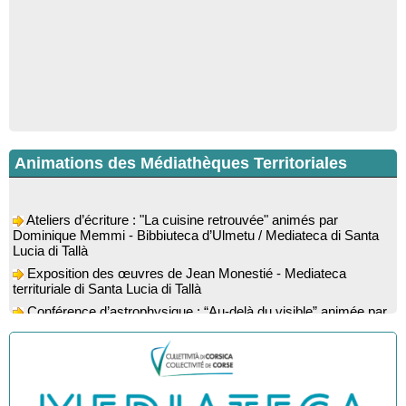
Animations des Médiathèques Territoriales
Ateliers d’écriture : "La cuisine retrouvée" animés par
Dominique Memmi - Bibbiuteca d’Ulmetu / Mediateca di Santa
Lucia di Tallà
Exposition des œuvres de Jean Monestié - Mediateca
territuriale di Santa Lucia di Tallà
Conférence d’astrophysique : “Au-delà du visible” animée par
l’astrophysicien Paul Guerrini - Médiathèque - Pitretu è
Bicchisgià
Exposition des œuvres de Dominique Malberti Morin :
"Racines, peintures acryliques et aquarelles" - Mediateca
territuriale di Santa Lucia di Tallà