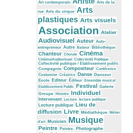
Artiste
Arts de la
Art contemporain
Arts
Arts du cirque
rue
plastiques
Arts visuels
Association
Atelier
Audiovisuel
Auteur
Auto-
Autre
Bibliothèque
entrepreneur
Batteur
Cinéma
Chanteur
Chorale
Cinéma/Audiovisuel
Collectivité Publique
Collectivité publique / Etablissement public
Compositeur
Compagnie
Conférence
Danse
Danseur
Costumier
Créatrice
Editeur
Ecole
Éditeur
Ensemble musical
Festival
Galerie
Etablissement Public
Individuel
Groupe
Histoire
Intervenant
Lecture
lecture publique
Lieu de
Lecture publique
Livre
diffusion
Médiathèque
Métier
Musique
Musicien
d'art
Peintre
Photographe
Peintre.