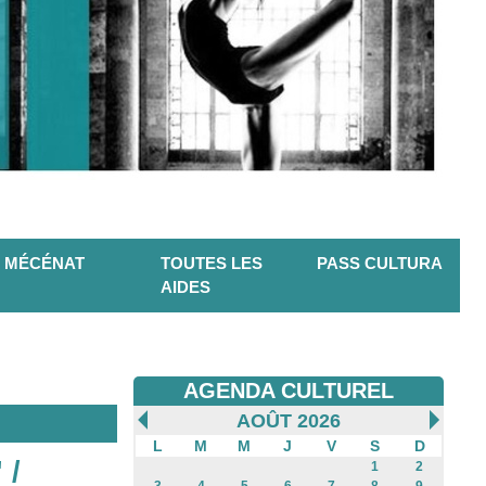
MÉCÉNAT
TOUTES LES
PASS CULTURA
AIDES
AGENDA CULTUREL
AOÛT 2026
L
M
M
J
V
S
D
 /
1
2