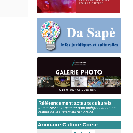
Référencement acteurs culturels
remplissez le formulaire pour intégrer l’annuaire
culture de la Cullettivita di Corsica
Annuaire Culture Corse