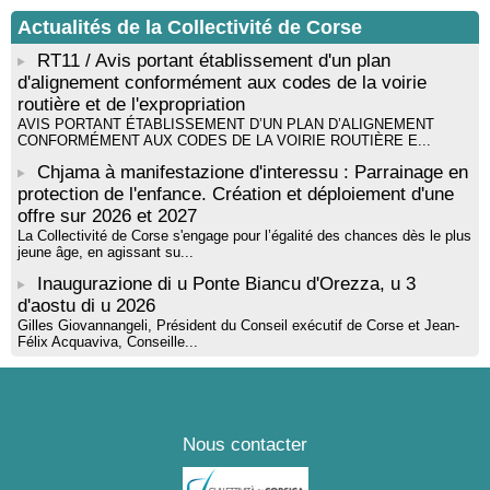
! Événement reporté ! Cycle de conférences peinture animé
Actualités de la Collectivité de Corse
par Alexandre Dominati - Mediateca territuriale di Santa Lucia di
Tallà
RT11 / Avis portant établissement d'un plan
d'alignement conformément aux codes de la voirie
routière et de l'expropriation
AVIS PORTANT ÉTABLISSEMENT D’UN PLAN D’ALIGNEMENT
CONFORMÉMENT AUX CODES DE LA VOIRIE ROUTIÈRE E...
Chjama à manifestazione d'interessu : Parrainage en
protection de l'enfance. Création et déploiement d'une
offre sur 2026 et 2027
La Collectivité de Corse s'engage pour l’égalité des chances dès le plus
jeune âge, en agissant su...
Inaugurazione di u Ponte Biancu d'Orezza, u 3
d'aostu di u 2026
Gilles Giovannangeli, Président du Conseil exécutif de Corse et Jean-
Félix Acquaviva, Conseille...
Nous contacter