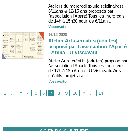
Ateliers du mercredi (pluridisciplinaires)
6/11ans & 12/15 ans proposés par
l'association l'Aparté Tous les mercredis
de 14h à 15h30 pour les 6/11an...
Vescovato
16/12/2026
Atelier Arts -créatifs (adultes)
proposé par l'association l'Aparté
- Arena - U Viscuvatu
Atelier Arts -créatifs (adultes) proposé par
l'association l'Aparté Tous les mercredis
de 17h à 19h Arena - U Viscuvatu Arts
créatifs, projet laser...
Vescovato
1
...
«
4
5
6
7
8
9
10
»
...
14