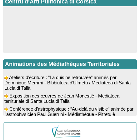
Centru d’Arti Pulifonica di Corsica
Animations des Médiathèques Territoriales
Ateliers d’écriture : "La cuisine retrouvée" animés par
Dominique Memmi - Bibbiuteca d’Ulmetu / Mediateca di Santa
Lucia di Tallà
Exposition des œuvres de Jean Monestié - Mediateca
territuriale di Santa Lucia di Tallà
Conférence d’astrophysique : “Au-delà du visible” animée par
l’astrophysicien Paul Guerrini - Médiathèque - Pitretu è
Bicchisgià
Exposition des œuvres de Dominique Malberti Morin :
"Racines, peintures acryliques et aquarelles" - Mediateca
territuriale di Santa Lucia di Tallà