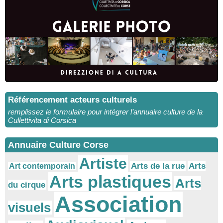
Référencement acteurs culturels
remplissez le formulaire pour intégrer l’annuaire culture de la
Cullettivita di Corsica
Annuaire Culture Corse
Artiste
Arts
Arts de la rue
Art contemporain
Arts plastiques
Arts
du cirque
Association
visuels