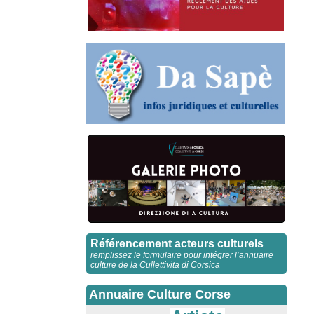
Référencement acteurs culturels
remplissez le formulaire pour intégrer l’annuaire
culture de la Cullettivita di Corsica
Annuaire Culture Corse