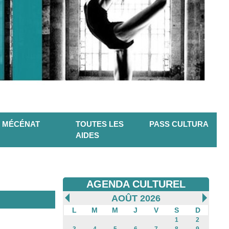
MÉCÉNAT
TOUTES LES
PASS CULTURA
AIDES
AGENDA CULTUREL
AOÛT 2026
L
M
M
J
V
S
D
1
2