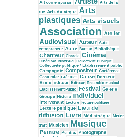
Artiste
Arts de la
Art contemporain
Arts
Arts du cirque
rue
plastiques
Arts visuels
Association
Atelier
Audiovisuel
Auteur
Auto-
Autre
Bibliothèque
entrepreneur
Batteur
Cinéma
Chanteur
Chorale
Cinéma/Audiovisuel
Collectivité Publique
Collectivité publique / Etablissement public
Compositeur
Compagnie
Conférence
Danse
Danseur
Costumier
Créatrice
Editeur
Ecole
Éditeur
Ensemble musical
Festival
Galerie
Etablissement Public
Individuel
Groupe
Histoire
Intervenant
Lecture
lecture publique
Lieu de
Lecture publique
Livre
diffusion
Médiathèque
Métier
Musique
Musicien
d'art
Peintre
Photographe
Peintre.