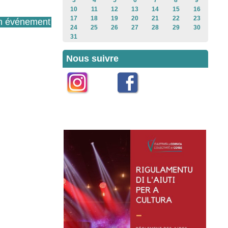
3
4
5
6
7
8
9
10
11
12
13
14
15
16
17
18
19
20
21
22
23
n événement
24
25
26
27
28
29
30
31
Nous suivre
Instagram
Facebook