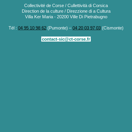
Collectivité de Corse / Cullettività di Corsica
Direction de la culture / Direzzione di a Cultura
Villa Ker Maria - 20200 Ville Di Pietrabugno
Tél :
04 95 10 98 62
(Pumonte) –
04 20 03 97 03
(Cismonte)
contact-sic@ct-corse.fr