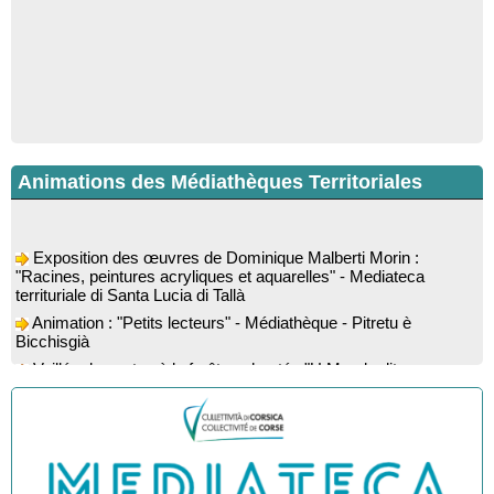
Animations des Médiathèques Territoriales
Exposition des œuvres de Dominique Malberti Morin :
"Racines, peintures acryliques et aquarelles" - Mediateca
territuriale di Santa Lucia di Tallà
Animation : "Petits lecteurs" - Médiathèque - Pitretu è
Bicchisgià
Veillée de contes à la forêt enchantée "U Mondu ditu
mignuleddu" par la Caravane de Conteurs - Currà
Colloque : "Taravu : terre de patrimoines", Regards sur le
patrimoine religieux, roman, thermal et littéraire - Spaziu Jean-
Marc Fiamma - A Sarra di Farru
Spectacle musical : "Viaghju in Corsica cù Regina & Bruno",
hommage au duo mythique de la chanson corse interprété par