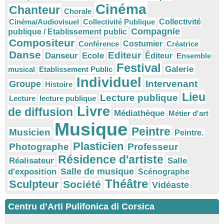
Cinéma
Chanteur
Chorale
Cinéma/Audiovisuel
Collectivité Publique
Collectivité
Compagnie
publique / Etablissement public
Compositeur
Conférence
Costumier
Créatrice
Danse
Editeur
Danseur
Ecole
Éditeur
Ensemble
Festival
Galerie
musical
Etablissement Public
Individuel
Intervenant
Groupe
Histoire
Lieu
Lecture publique
Lecture
lecture publique
Livre
de diffusion
Médiathèque
Métier d'art
Musique
Peintre
Musicien
Peintre.
Plasticien
Photographe
Professeur
Résidence d'artiste
Réalisateur
Salle
Salle de musique
d'exposition
Scénographe
Théâtre
Sculpteur
Société
Vidéaste
Centru d’Arti Pulifonica di Corsica