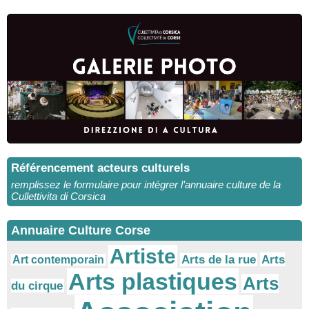
Référencement acteurs culturels
remplissez le formulaire pour intégrer l’annuaire culture de la
Cullettivita di Corsica
Annuaire Culture Corse
Artiste
Arts
Arts de la rue
Art contemporain
Arts plastiques
Arts
du cirque