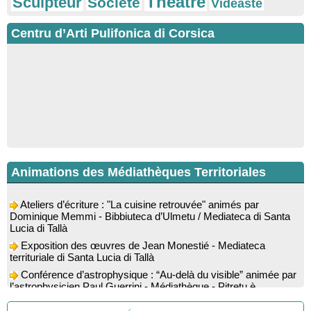
Théâtre
Sculpteur
Société
Vidéaste
Centru d’Arti Pulifonica di Corsica
Animations des Médiathèques Territoriales
Ateliers d’écriture : "La cuisine retrouvée" animés par
Dominique Memmi - Bibbiuteca d’Ulmetu / Mediateca di Santa
Lucia di Tallà
Exposition des œuvres de Jean Monestié - Mediateca
territuriale di Santa Lucia di Tallà
Conférence d’astrophysique : “Au-delà du visible” animée par
l’astrophysicien Paul Guerrini - Médiathèque - Pitretu è
Bicchisgià
Exposition des œuvres de Dominique Malberti Morin :