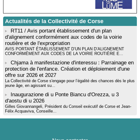
rythmique et corporelle - Mediateca territuriale di Santa Lucia di
Tallà
! Événement reporté ! Cycle de conférences peinture animé
Actualités de la Collectivité de Corse
par Alexandre Dominati - Mediateca territuriale di Santa Lucia di
Tallà
RT11 / Avis portant établissement d'un plan
d'alignement conformément aux codes de la voirie
routière et de l'expropriation
AVIS PORTANT ÉTABLISSEMENT D’UN PLAN D’ALIGNEMENT
CONFORMÉMENT AUX CODES DE LA VOIRIE ROUTIÈRE E...
Chjama à manifestazione d'interessu : Parrainage en
protection de l'enfance. Création et déploiement d'une
offre sur 2026 et 2027
La Collectivité de Corse s'engage pour l’égalité des chances dès le plus
jeune âge, en agissant su...
Inaugurazione di u Ponte Biancu d'Orezza, u 3
d'aostu di u 2026
Gilles Giovannangeli, Président du Conseil exécutif de Corse et Jean-
Félix Acquaviva, Conseille...