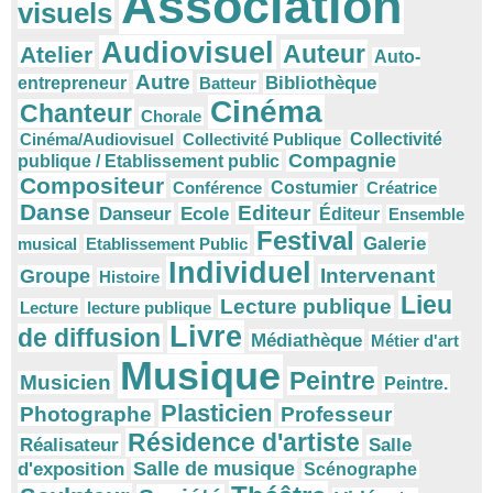
Association
visuels
Audiovisuel
Auteur
Atelier
Auto-
Autre
Bibliothèque
entrepreneur
Batteur
Cinéma
Chanteur
Chorale
Cinéma/Audiovisuel
Collectivité Publique
Collectivité
Compagnie
publique / Etablissement public
Compositeur
Conférence
Costumier
Créatrice
Danse
Editeur
Danseur
Ecole
Éditeur
Ensemble
Festival
Galerie
musical
Etablissement Public
Individuel
Intervenant
Groupe
Histoire
Lieu
Lecture publique
Lecture
lecture publique
Livre
de diffusion
Médiathèque
Métier d'art
Musique
Peintre
Musicien
Peintre.
Plasticien
Photographe
Professeur
Résidence d'artiste
Réalisateur
Salle
Salle de musique
d'exposition
Scénographe