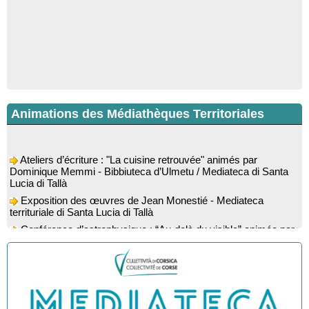
Animations des Médiathèques Territoriales
Ateliers d’écriture : "La cuisine retrouvée" animés par
Dominique Memmi - Bibbiuteca d’Ulmetu / Mediateca di Santa
Lucia di Tallà
Exposition des œuvres de Jean Monestié - Mediateca
territuriale di Santa Lucia di Tallà
Conférence d’astrophysique : “Au-delà du visible” animée par
l’astrophysicien Paul Guerrini - Médiathèque - Pitretu è
Bicchisgià
Exposition des œuvres de Dominique Malberti Morin :
"Racines, peintures acryliques et aquarelles" - Mediateca
territuriale di Santa Lucia di Tallà
Animation : "Petits lecteurs" - Médiathèque - Pitretu è