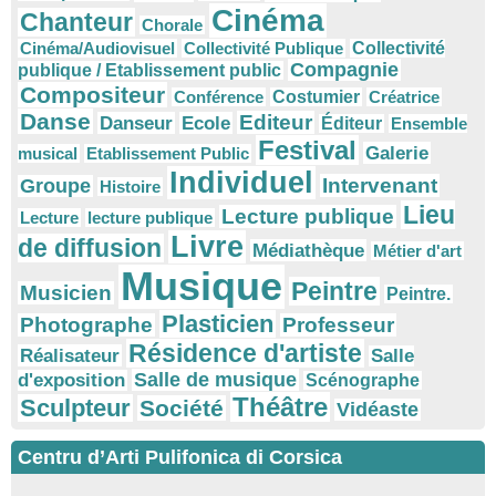
Cinéma
Chanteur
Chorale
Cinéma/Audiovisuel
Collectivité Publique
Collectivité
Compagnie
publique / Etablissement public
Compositeur
Conférence
Costumier
Créatrice
Danse
Editeur
Danseur
Ecole
Éditeur
Ensemble
Festival
Galerie
musical
Etablissement Public
Individuel
Intervenant
Groupe
Histoire
Lieu
Lecture publique
Lecture
lecture publique
Livre
de diffusion
Médiathèque
Métier d'art
Musique
Peintre
Musicien
Peintre.
Plasticien
Photographe
Professeur
Résidence d'artiste
Réalisateur
Salle
Salle de musique
d'exposition
Scénographe
Théâtre
Sculpteur
Société
Vidéaste
Centru d’Arti Pulifonica di Corsica