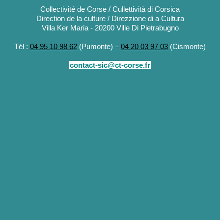
Collectivité de Corse / Cullettività di Corsica
Direction de la culture / Direzzione di a Cultura
Villa Ker Maria - 20200 Ville Di Pietrabugno
Tél :
04 95 10 98 62
(Pumonte) –
04 20 03 97 03
(Cismonte)
contact-sic@ct-corse.fr