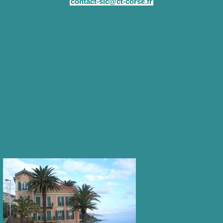
contact-sic@ct-corse.fr