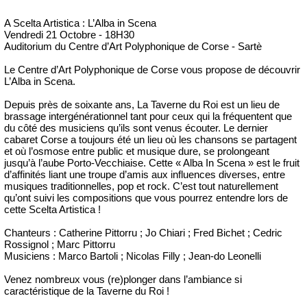
A Scelta Artistica : L’Alba in Scena
Vendredi 21 Octobre - 18H30
Auditorium du Centre d’Art Polyphonique de Corse - Sartè
Le Centre d’Art Polyphonique de Corse vous propose de découvrir
L’Alba in Scena.
Depuis près de soixante ans, La Taverne du Roi est un lieu de
brassage intergénérationnel tant pour ceux qui la fréquentent que
du côté des musiciens qu’ils sont venus écouter. Le dernier
cabaret Corse a toujours été un lieu où les chansons se partagent
et où l’osmose entre public et musique dure, se prolongeant
jusqu’à l’aube Porto-Vecchiaise. Cette « Alba In Scena » est le fruit
d’affinités liant une troupe d’amis aux influences diverses, entre
musiques traditionnelles, pop et rock. C’est tout naturellement
qu’ont suivi les compositions que vous pourrez entendre lors de
cette Scelta Artistica !
Chanteurs : Catherine Pittorru ; Jo Chiari ; Fred Bichet ; Cedric
Rossignol ; Marc Pittorru
Musiciens : Marco Bartoli ; Nicolas Filly ; Jean-do Leonelli
Venez nombreux vous (re)plonger dans l’ambiance si
caractéristique de la Taverne du Roi !