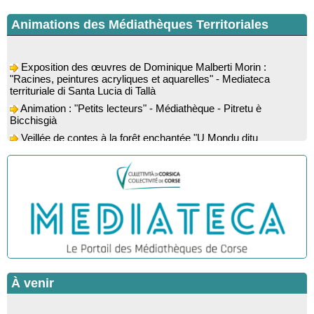
Animations des Médiathèques Territoriales
Exposition des œuvres de Dominique Malberti Morin :
"Racines, peintures acryliques et aquarelles" - Mediateca
territuriale di Santa Lucia di Tallà
Animation : "Petits lecteurs" - Médiathèque - Pitretu è
Bicchisgià
Veillée de contes à la forêt enchantée "U Mondu ditu
mignuleddu" par la Caravane de Conteurs - Currà
Colloque : "Taravu : terre de patrimoines", Regards sur le
patrimoine religieux, roman, thermal et littéraire - Spaziu Jean-
Marc Fiamma - A Sarra di Farru
Spectacle musical : "Viaghju in Corsica cù Regina & Bruno",
hommage au duo mythique de la chanson corse interprété par
Marie-Elsa Picciocchi (chant), Marc’Antò Belgodere (chant et
gutare) et Jacky Le Menn (claviers) - Salle des fêtes - Cuzzà
Lecture musicale : "Frida par les mots" proposée par la
compagnie "Si Osa", Lecture de Marine Lalanne accompagnée
de la guitare de Mister Mat
À venir
! Événement reporté ! Conférence : “Les fouilles de 2025 dans
l’abri d’Oriu” animée par Kewin Peche Quilichini, directeur du