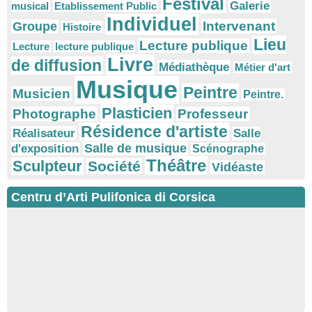
Festival
Galerie
musical
Etablissement Public
Individuel
Intervenant
Groupe
Histoire
Lieu
Lecture publique
Lecture
lecture publique
Livre
de diffusion
Médiathèque
Métier d'art
Musique
Peintre
Musicien
Peintre.
Plasticien
Photographe
Professeur
Résidence d'artiste
Réalisateur
Salle
Salle de musique
d'exposition
Scénographe
Théâtre
Sculpteur
Société
Vidéaste
Centru d’Arti Pulifonica di Corsica