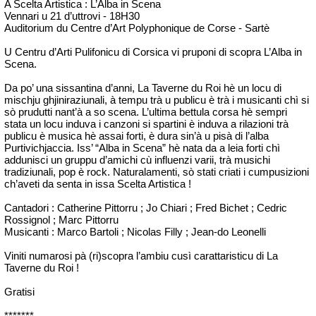
A Scelta Artistica : L’Alba in Scena
Vennari u 21 d’uttrovi - 18H30
Auditorium du Centre d’Art Polyphonique de Corse - Sartè
U Centru d’Arti Pulifonicu di Corsica vi pruponi di scopra L’Alba in
Scena.
Da po’ una sissantina d’anni, La Taverne du Roi hè un locu di
mischju ghjiniraziunali, à tempu trà u publicu è trà i musicanti chì si
sò prudutti nant’à a so scena. L’ultima bettula corsa hè sempri
stata un locu induva i canzoni si spartini è induva a rilazioni trà
publicu è musica hè assai forti, è dura sin’à u pisà di l’alba
Purtivichjaccia. Iss’ “Alba in Scena” hè nata da a leia forti chì
addunisci un gruppu d’amichi cù influenzi varii, trà musichi
tradiziunali, pop è rock. Naturalamenti, sò stati criati i cumpusizioni
ch’aveti da senta in issa Scelta Artistica !
Cantadori : Catherine Pittorru ; Jo Chiari ; Fred Bichet ; Cedric
Rossignol ; Marc Pittorru
Musicanti : Marco Bartoli ; Nicolas Filly ; Jean-do Leonelli
Viniti numarosi pà (ri)scopra l’ambiu cusì carattaristicu di La
Taverne du Roi !
Gratisi
*******