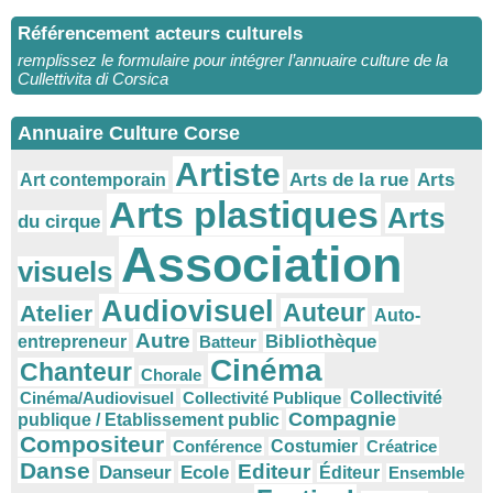
Référencement acteurs culturels
remplissez le formulaire pour intégrer l’annuaire culture de la
Cullettivita di Corsica
Annuaire Culture Corse
Artiste
Arts
Arts de la rue
Art contemporain
Arts plastiques
Arts
du cirque
Association
visuels
Audiovisuel
Auteur
Atelier
Auto-
Autre
Bibliothèque
entrepreneur
Batteur
Cinéma
Chanteur
Chorale
Cinéma/Audiovisuel
Collectivité Publique
Collectivité
Compagnie
publique / Etablissement public
Compositeur
Conférence
Costumier
Créatrice
Danse
Editeur
Danseur
Ecole
Éditeur
Ensemble