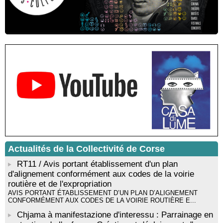
Résidence d’écriture et de recherche de l’écrivaine Cécilia
Castelli - Institut Mémoires de l'Edition Contemporaine - Caen /
Médiathèque de Castagniccia Mare et Monti - I Fulelli
Rencontre / dédicace avec Lucrèce Luciani autour de son
livre « La ballade du pendu du Niolu» - Mediateca territuriale di
Santa Lucia di Tallà
Mise en musique d’un livre jeunesse par Annik Meschinet,
musicienne pédagogue : Ateliers d’expression sonore, vocale,
rythmique et corporelle - Mediateca territuriale di Santa Lucia di
Tallà
! Événement reporté ! Cycle de conférences peinture animé
par Alexandre Dominati - Mediateca territuriale di Santa Lucia di
Tallà
Actualités de la Collectivité de Corse
RT11 / Avis portant établissement d'un plan
d'alignement conformément aux codes de la voirie
routière et de l'expropriation
AVIS PORTANT ÉTABLISSEMENT D’UN PLAN D’ALIGNEMENT
CONFORMÉMENT AUX CODES DE LA VOIRIE ROUTIÈRE E...
Chjama à manifestazione d'interessu : Parrainage en