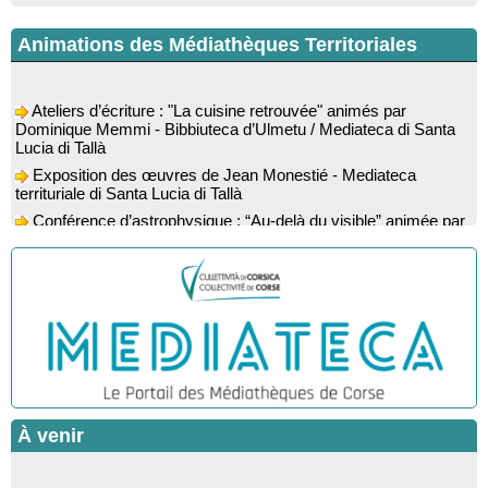
Animations des Médiathèques Territoriales
Ateliers d’écriture : "La cuisine retrouvée" animés par
Dominique Memmi - Bibbiuteca d’Ulmetu / Mediateca di Santa
Lucia di Tallà
Exposition des œuvres de Jean Monestié - Mediateca
territuriale di Santa Lucia di Tallà
Conférence d’astrophysique : “Au-delà du visible” animée par
l’astrophysicien Paul Guerrini - Médiathèque - Pitretu è
Bicchisgià
Exposition des œuvres de Dominique Malberti Morin :
"Racines, peintures acryliques et aquarelles" - Mediateca
territuriale di Santa Lucia di Tallà
Animation : "Petits lecteurs" - Médiathèque - Pitretu è
Bicchisgià
Spectacle musical : "Viaghju in Corsica cù Regina & Bruno",
hommage au duo mythique de la chanson corse interprété par
Marie-Elsa Picciocchi (chant), Marc’Antò Belgodere (chant et
À venir
gutare) et Jacky Le Menn (claviers) - Salle des fêtes - Cuzzà
Lecture musicale : "Frida par les mots" proposée par la
compagnie "Si Osa", Lecture de Marine Lalanne accompagnée
Stonde Zitelline : spectacles pour enfants - Marignana / Arburi