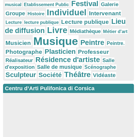
Festival
Galerie
musical
Etablissement Public
Individuel
Intervenant
Groupe
Histoire
Lieu
Lecture publique
Lecture
lecture publique
Livre
de diffusion
Médiathèque
Métier d'art
Musique
Peintre
Musicien
Peintre.
Plasticien
Photographe
Professeur
Résidence d'artiste
Réalisateur
Salle
Salle de musique
d'exposition
Scénographe
Théâtre
Sculpteur
Société
Vidéaste
Centru d’Arti Pulifonica di Corsica