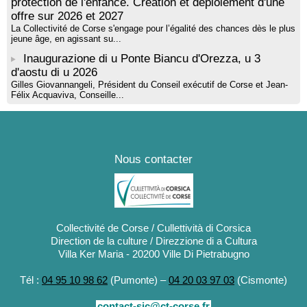
protection de l'enfance. Création et déploiement d'une
offre sur 2026 et 2027
La Collectivité de Corse s'engage pour l’égalité des chances dès le plus
jeune âge, en agissant su...
Inaugurazione di u Ponte Biancu d'Orezza, u 3
d'aostu di u 2026
Gilles Giovannangeli, Président du Conseil exécutif de Corse et Jean-
Félix Acquaviva, Conseille...
Nous contacter
Collectivité de Corse / Cullettività di Corsica
Direction de la culture / Direzzione di a Cultura
Villa Ker Maria - 20200 Ville Di Pietrabugno
Tél :
04 95 10 98 62
(Pumonte) –
04 20 03 97 03
(Cismonte)
contact-sic@ct-corse.fr