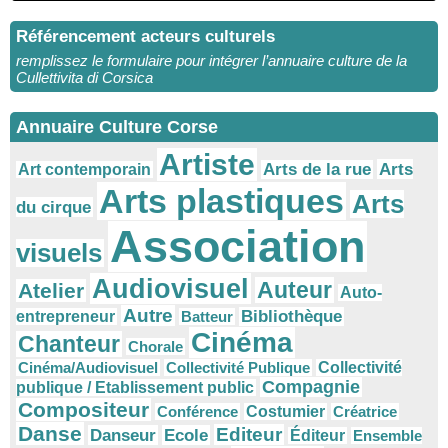
Référencement acteurs culturels
remplissez le formulaire pour intégrer l’annuaire culture de la
Cullettivita di Corsica
Annuaire Culture Corse
Artiste
Arts
Arts de la rue
Art contemporain
Arts plastiques
Arts
du cirque
Association
visuels
Audiovisuel
Auteur
Atelier
Auto-
Autre
Bibliothèque
entrepreneur
Batteur
Cinéma
Chanteur
Chorale
Cinéma/Audiovisuel
Collectivité Publique
Collectivité
Compagnie
publique / Etablissement public
Compositeur
Conférence
Costumier
Créatrice
Danse
Editeur
Danseur
Ecole
Éditeur
Ensemble