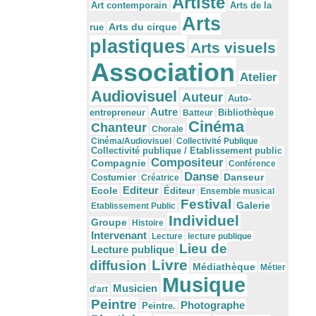
Artiste
Arts de la
Art contemporain
Arts
Arts du cirque
rue
plastiques
Arts visuels
Association
Atelier
Audiovisuel
Auteur
Auto-
Autre
Bibliothèque
entrepreneur
Batteur
Cinéma
Chanteur
Chorale
Cinéma/Audiovisuel
Collectivité Publique
Collectivité publique / Etablissement public
Compositeur
Compagnie
Conférence
Danse
Danseur
Costumier
Créatrice
Editeur
Ecole
Éditeur
Ensemble musical
Festival
Galerie
Etablissement Public
Individuel
Groupe
Histoire
Intervenant
Lecture
lecture publique
Lieu de
Lecture publique
Livre
diffusion
Médiathèque
Métier
Musique
Musicien
d'art
Peintre
Photographe
Peintre.