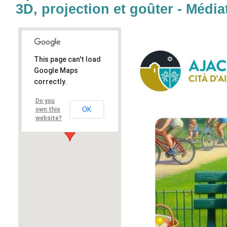
3D, projection et goûter - Médi
This page can't load
Google Maps
correctly.
Do you
OK
own this
website?