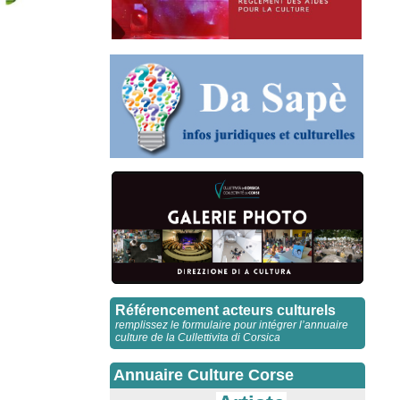
Référencement acteurs culturels
remplissez le formulaire pour intégrer l’annuaire
culture de la Cullettivita di Corsica
Annuaire Culture Corse