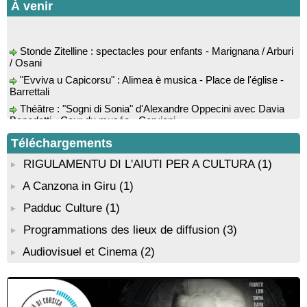
de la guitare de Mister Mat
À venir
! Événement reporté ! Conférence : “Les fouilles de 2025 dans
l’abri d’Oriu” animée par Kewin Peche Quilichini, directeur du
Stonde Zitelline : spectacles pour enfants - Marignana / Arburi
musée de l’Alta Rocca à Livia - Mediateca territuriale di Santa
/ Osani
Lucia di Tallà
"Evviva u Capicorsu" : Alimea è musica - Place de l'église -
Conférence : "La Corse des années 50" suivie d'une
Barrettali
rencontre-dédicace avec les auteurs du livre : Jean-Paul
Cappuri, Jean-Richard Graziani, Jean-Marc Raffaelli et Xavier
Théâtre : "Sogni di Sonia" d'Alexandre Oppecini avec Davia
Grimaldi
Benedetti - Cour du musée - Cervioni
! Événement reporté ! Rencontre / dédicace avec l'auteure
Pièce de théâtre en langue corse : "A Notti di u Piscadorucciu"
Diane Egault autour de son livre “Memento vivere” - Mediateca
par la Cie Cygne noir - Piazza di Ceccu - Urtaca
Téléchargements
territuriale di Santa Lucia di Tallà
Cinémathèque itinérante de Corse / Ciné-concert "Corsica
RIGULAMENTU DI L'AIUTI PER A CULTURA
(1)
Conférence théâtralisée : "1943, le réveil de la Corse" animée
!"avec Jérôme Ciosi - Place de l'église - Quenza
par Benjamin Casinelli - Salle A Scena - Santa Lucia di
A Canzona in Giru
(1)
Colloque : "Taravu : terre de patrimoines", Regards sur le
Portivechju
patrimoine religieux, roman, thermal et littéraire - Spaziu Jean-
Conférence théâtralisée : "Théodore, l’homme qui voulut être
Padduc Culture
(1)
Marc Fiamma - A Sarra di Farru
roi des Corses" animée par Benjamin Casinelli - Salle du Conseil
Festival d'Astronomie Celi neru : conférences, ateliers,
Programmations des lieux de diffusion
(3)
municipal - Zonza
projections, concert-spectacle, observations... - Zicavu
Conférence : "Pratiques magico-religieuses et rituels de
Audiovisuel et Cinema
(2)
Biennale d’art contemporain de Bonifacio, portée par
protection de la Corse agro-pastorale" animée par Jean-Jacques
l’organisation De Renava : "Nimu Dormi" - Bunifaziu
Andreani - Bucugnà / Zonza
Résidence de peinture et exposition de l’artiste Aponi : "Cœur
ouvert en citadelle" en partenariat avec la commune de Santa