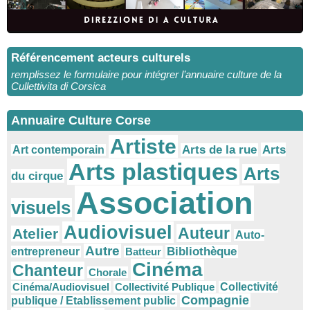
Référencement acteurs culturels
remplissez le formulaire pour intégrer l’annuaire culture de la
Cullettivita di Corsica
Annuaire Culture Corse
Artiste
Arts
Arts de la rue
Art contemporain
Arts plastiques
Arts
du cirque
Association
visuels
Audiovisuel
Auteur
Atelier
Auto-
Autre
Bibliothèque
entrepreneur
Batteur
Cinéma
Chanteur
Chorale
Cinéma/Audiovisuel
Collectivité Publique
Collectivité
Compagnie
publique / Etablissement public