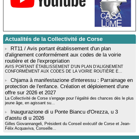
Mise en musique d’un livre jeunesse par Annik Meschinet,
musicienne pédagogue : Ateliers d’expression sonore, vocale,
rythmique et corporelle - Mediateca territuriale di Santa Lucia di
Tallà
! Événement reporté ! Cycle de conférences peinture animé
par Alexandre Dominati - Mediateca territuriale di Santa Lucia di
Tallà
Actualités de la Collectivité de Corse
RT11 / Avis portant établissement d'un plan
d'alignement conformément aux codes de la voirie
routière et de l'expropriation
AVIS PORTANT ÉTABLISSEMENT D’UN PLAN D’ALIGNEMENT
CONFORMÉMENT AUX CODES DE LA VOIRIE ROUTIÈRE E...
Chjama à manifestazione d'interessu : Parrainage en
protection de l'enfance. Création et déploiement d'une
offre sur 2026 et 2027
La Collectivité de Corse s'engage pour l’égalité des chances dès le plus
jeune âge, en agissant su...
Inaugurazione di u Ponte Biancu d'Orezza, u 3
d'aostu di u 2026
Gilles Giovannangeli, Président du Conseil exécutif de Corse et Jean-
Félix Acquaviva, Conseille...