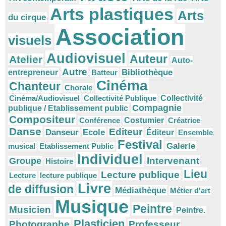
Arts plastiques
Arts
du cirque
Association
visuels
Audiovisuel
Auteur
Atelier
Auto-
Autre
Bibliothèque
entrepreneur
Batteur
Cinéma
Chanteur
Chorale
Cinéma/Audiovisuel
Collectivité Publique
Collectivité
Compagnie
publique / Etablissement public
Compositeur
Conférence
Costumier
Créatrice
Danse
Editeur
Danseur
Ecole
Éditeur
Ensemble
Festival
Galerie
musical
Etablissement Public
Individuel
Intervenant
Groupe
Histoire
Lieu
Lecture publique
Lecture
lecture publique
Livre
de diffusion
Médiathèque
Métier d'art
Musique
Peintre
Musicien
Peintre.
Plasticien
Photographe
Professeur