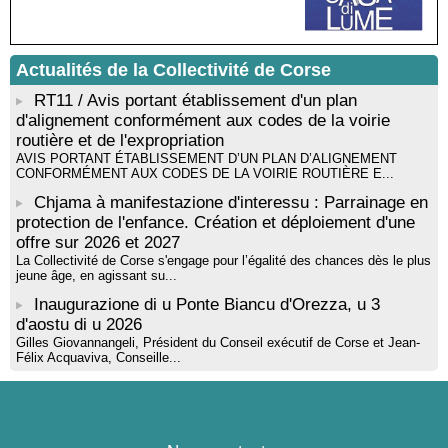
Mise en musique d’un livre jeunesse par Annik Meschinet,
musicienne pédagogue : Ateliers d’expression sonore, vocale,
rythmique et corporelle - Mediateca territuriale di Santa Lucia di
Tallà
Actualités de la Collectivité de Corse
! Événement reporté ! Cycle de conférences peinture animé
par Alexandre Dominati - Mediateca territuriale di Santa Lucia di
RT11 / Avis portant établissement d'un plan
Tallà
d'alignement conformément aux codes de la voirie
routière et de l'expropriation
AVIS PORTANT ÉTABLISSEMENT D’UN PLAN D’ALIGNEMENT
CONFORMÉMENT AUX CODES DE LA VOIRIE ROUTIÈRE E...
Chjama à manifestazione d'interessu : Parrainage en
protection de l'enfance. Création et déploiement d'une
offre sur 2026 et 2027
La Collectivité de Corse s'engage pour l’égalité des chances dès le plus
jeune âge, en agissant su...
Inaugurazione di u Ponte Biancu d'Orezza, u 3
d'aostu di u 2026
Gilles Giovannangeli, Président du Conseil exécutif de Corse et Jean-
Félix Acquaviva, Conseille...