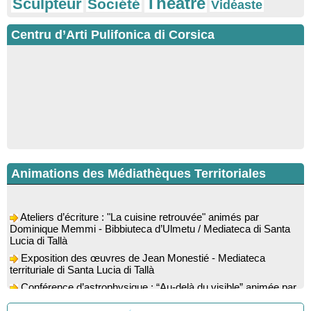
Théâtre
Sculpteur
Société
Vidéaste
Centru d’Arti Pulifonica di Corsica
Animations des Médiathèques Territoriales
Ateliers d’écriture : "La cuisine retrouvée" animés par
Dominique Memmi - Bibbiuteca d’Ulmetu / Mediateca di Santa
Lucia di Tallà
Exposition des œuvres de Jean Monestié - Mediateca
territuriale di Santa Lucia di Tallà
Conférence d’astrophysique : “Au-delà du visible” animée par
l’astrophysicien Paul Guerrini - Médiathèque - Pitretu è
Bicchisgià