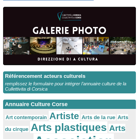
Référencement acteurs culturels
remplissez le formulaire pour intégrer l’annuaire culture de la
Cullettivita di Corsica
Annuaire Culture Corse
Artiste
Arts
Arts de la rue
Art contemporain
Arts plastiques
Arts
du cirque