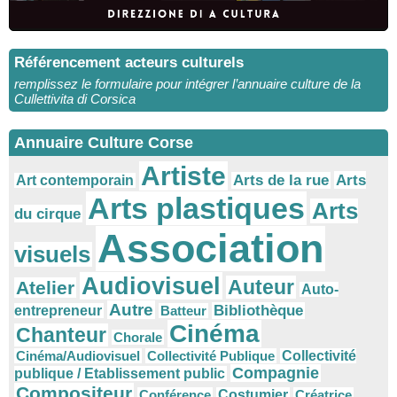
Référencement acteurs culturels
remplissez le formulaire pour intégrer l’annuaire culture de la
Cullettivita di Corsica
Annuaire Culture Corse
Artiste
Arts
Arts de la rue
Art contemporain
Arts plastiques
Arts
du cirque
Association
visuels
Audiovisuel
Auteur
Atelier
Auto-
Autre
Bibliothèque
entrepreneur
Batteur
Cinéma
Chanteur
Chorale
Cinéma/Audiovisuel
Collectivité Publique
Collectivité
Compagnie
publique / Etablissement public
Compositeur
Conférence
Costumier
Créatrice