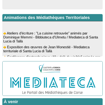
Animations des Médiathèques Territoriales
Ateliers d’écriture : "La cuisine retrouvée" animés par
Dominique Memmi - Bibbiuteca d’Ulmetu / Mediateca di Santa
Lucia di Tallà
Exposition des œuvres de Jean Monestié - Mediateca
territuriale di Santa Lucia di Tallà
Conférence d’astrophysique : “Au-delà du visible” animée par
l’astrophysicien Paul Guerrini - Médiathèque - Pitretu è
Bicchisgià
Exposition des œuvres de Dominique Malberti Morin :
"Racines, peintures acryliques et aquarelles" - Mediateca
territuriale di Santa Lucia di Tallà
Animation : "Petits lecteurs" - Médiathèque - Pitretu è
Bicchisgià
Veillée de contes à la forêt enchantée "U Mondu ditu
mignuleddu" par la Caravane de Conteurs - Currà
À venir
Spectacle musical : "Viaghju in Corsica cù Regina & Bruno",