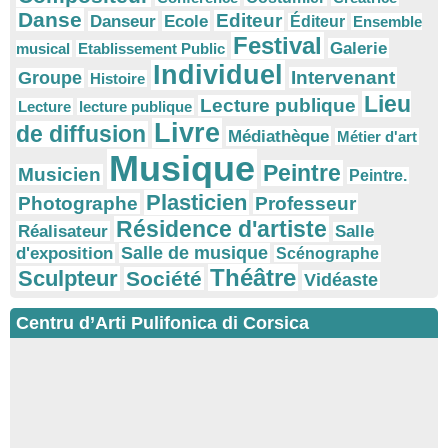
Danse
Editeur
Danseur
Ecole
Éditeur
Ensemble
Festival
Galerie
musical
Etablissement Public
Individuel
Intervenant
Groupe
Histoire
Lieu
Lecture publique
Lecture
lecture publique
Livre
de diffusion
Médiathèque
Métier d'art
Musique
Peintre
Musicien
Peintre.
Plasticien
Photographe
Professeur
Résidence d'artiste
Réalisateur
Salle
Salle de musique
d'exposition
Scénographe
Théâtre
Sculpteur
Société
Vidéaste
Centru d’Arti Pulifonica di Corsica