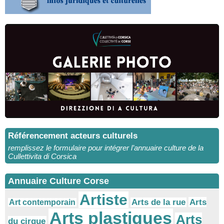
Référencement acteurs culturels
remplissez le formulaire pour intégrer l’annuaire culture de la
Cullettivita di Corsica
Annuaire Culture Corse
Artiste
Arts
Arts de la rue
Art contemporain
Arts plastiques
Arts
du cirque