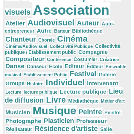
Association
visuels
Audiovisuel
Auteur
Atelier
Auto-
Autre
Bibliothèque
entrepreneur
Batteur
Cinéma
Chanteur
Chorale
Cinéma/Audiovisuel
Collectivité Publique
Collectivité
Compagnie
publique / Etablissement public
Compositeur
Conférence
Costumier
Créatrice
Danse
Editeur
Danseur
Ecole
Éditeur
Ensemble
Festival
Galerie
musical
Etablissement Public
Individuel
Intervenant
Groupe
Histoire
Lieu
Lecture publique
Lecture
lecture publique
Livre
de diffusion
Médiathèque
Métier d'art
Musique
Peintre
Musicien
Peintre.
Plasticien
Photographe
Professeur
Résidence d'artiste
Réalisateur
Salle