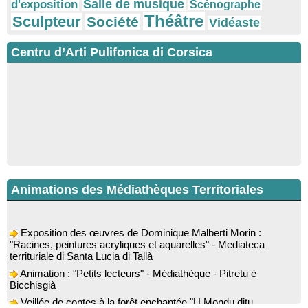
Salle de musique
d'exposition
Scénographe
Théâtre
Sculpteur
Société
Vidéaste
Centru d’Arti Pulifonica di Corsica
Animations des Médiathèques Territoriales
Exposition des œuvres de Dominique Malberti Morin :
"Racines, peintures acryliques et aquarelles" - Mediateca
territuriale di Santa Lucia di Tallà
Animation : "Petits lecteurs" - Médiathèque - Pitretu è
Bicchisgià
Veillée de contes à la forêt enchantée "U Mondu ditu
mignuleddu" par la Caravane de Conteurs - Currà