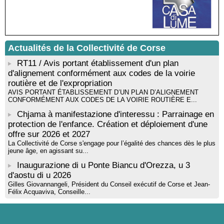
musicienne pédagogue : Ateliers d’expression sonore, vocale,
rythmique et corporelle - Mediateca territuriale di Santa Lucia di
Tallà
! Événement reporté ! Cycle de conférences peinture animé
par Alexandre Dominati - Mediateca territuriale di Santa Lucia di
Actualités de la Collectivité de Corse
Tallà
RT11 / Avis portant établissement d'un plan
d'alignement conformément aux codes de la voirie
routière et de l'expropriation
AVIS PORTANT ÉTABLISSEMENT D’UN PLAN D’ALIGNEMENT
CONFORMÉMENT AUX CODES DE LA VOIRIE ROUTIÈRE E...
Chjama à manifestazione d'interessu : Parrainage en
protection de l'enfance. Création et déploiement d'une
offre sur 2026 et 2027
La Collectivité de Corse s'engage pour l’égalité des chances dès le plus
jeune âge, en agissant su...
Inaugurazione di u Ponte Biancu d'Orezza, u 3
d'aostu di u 2026
Gilles Giovannangeli, Président du Conseil exécutif de Corse et Jean-
Félix Acquaviva, Conseille...