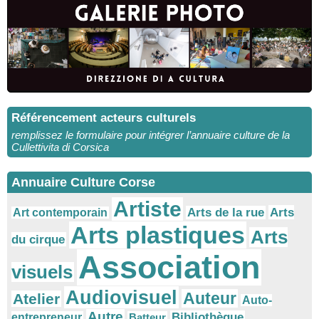
Référencement acteurs culturels
remplissez le formulaire pour intégrer l’annuaire culture de la
Cullettivita di Corsica
Annuaire Culture Corse
Artiste
Arts
Arts de la rue
Art contemporain
Arts plastiques
Arts
du cirque
Association
visuels
Audiovisuel
Auteur
Atelier
Auto-
Autre
Bibliothèque
entrepreneur
Batteur