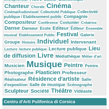
Cinéma
Chanteur
Chorale
Cinéma/Audiovisuel
Collectivité Publique
Collectivité
Compagnie
publique / Etablissement public
Compositeur
Conférence
Costumier
Créatrice
Danse
Editeur
Danseur
Ecole
Éditeur
Ensemble
Festival
Galerie
musical
Etablissement Public
Individuel
Intervenant
Groupe
Histoire
Lieu
Lecture publique
Lecture
lecture publique
Livre
de diffusion
Médiathèque
Métier d'art
Musique
Peintre
Musicien
Peintre.
Plasticien
Photographe
Professeur
Résidence d'artiste
Réalisateur
Salle
Salle de musique
d'exposition
Scénographe
Théâtre
Sculpteur
Société
Vidéaste
Centru d’Arti Pulifonica di Corsica