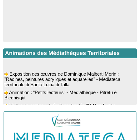
Animations des Médiathèques Territoriales
Exposition des œuvres de Dominique Malberti Morin :
"Racines, peintures acryliques et aquarelles" - Mediateca
territuriale di Santa Lucia di Tallà
Animation : "Petits lecteurs" - Médiathèque - Pitretu è
Bicchisgià
Veillée de contes à la forêt enchantée "U Mondu ditu
mignuleddu" par la Caravane de Conteurs - Currà
Colloque : "Taravu : terre de patrimoines", Regards sur le
patrimoine religieux, roman, thermal et littéraire - Spaziu Jean-
Marc Fiamma - A Sarra di Farru
Spectacle musical : "Viaghju in Corsica cù Regina & Bruno",
hommage au duo mythique de la chanson corse interprété par