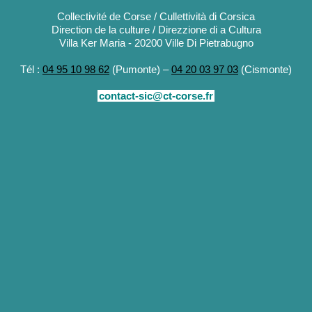
Collectivité de Corse / Cullettività di Corsica
Direction de la culture / Direzzione di a Cultura
Villa Ker Maria - 20200 Ville Di Pietrabugno
Tél :
04 95 10 98 62
(Pumonte) –
04 20 03 97 03
(Cismonte)
contact-sic@ct-corse.fr