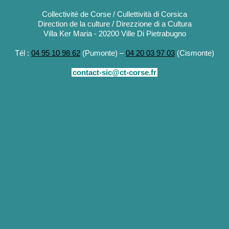
Collectivité de Corse / Cullettività di Corsica
Direction de la culture / Direzzione di a Cultura
Villa Ker Maria - 20200 Ville Di Pietrabugno
Tél :
04 95 10 98 62
(Pumonte) –
04 20 03 97 03
(Cismonte)
contact-sic@ct-corse.fr