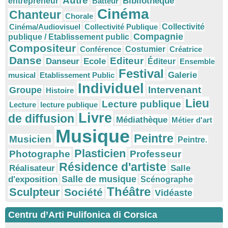
Autre
Bibliothèque
entrepreneur
Batteur
Cinéma
Chanteur
Chorale
Cinéma/Audiovisuel
Collectivité Publique
Collectivité
Compagnie
publique / Etablissement public
Compositeur
Conférence
Costumier
Créatrice
Danse
Editeur
Danseur
Ecole
Éditeur
Ensemble
Festival
Galerie
musical
Etablissement Public
Individuel
Intervenant
Groupe
Histoire
Lieu
Lecture publique
Lecture
lecture publique
Livre
de diffusion
Médiathèque
Métier d'art
Musique
Peintre
Musicien
Peintre.
Plasticien
Photographe
Professeur
Résidence d'artiste
Réalisateur
Salle
Salle de musique
d'exposition
Scénographe
Théâtre
Sculpteur
Société
Vidéaste
Centru d’Arti Pulifonica di Corsica