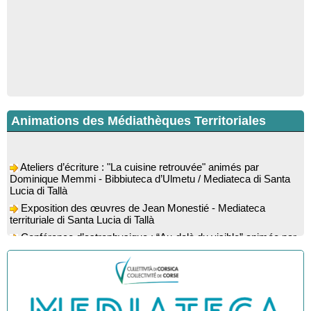
Animations des Médiathèques Territoriales
Ateliers d’écriture : "La cuisine retrouvée" animés par
Dominique Memmi - Bibbiuteca d’Ulmetu / Mediateca di Santa
Lucia di Tallà
Exposition des œuvres de Jean Monestié - Mediateca
territuriale di Santa Lucia di Tallà
Conférence d’astrophysique : “Au-delà du visible” animée par
l’astrophysicien Paul Guerrini - Médiathèque - Pitretu è
Bicchisgià
Exposition des œuvres de Dominique Malberti Morin :
"Racines, peintures acryliques et aquarelles" - Mediateca
territuriale di Santa Lucia di Tallà