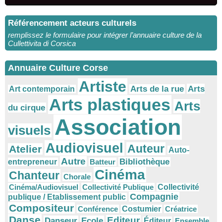
Référencement acteurs culturels
remplissez le formulaire pour intégrer l’annuaire culture de la
Cullettivita di Corsica
Annuaire Culture Corse
Artiste
Arts
Arts de la rue
Art contemporain
Arts plastiques
Arts
du cirque
Association
visuels
Audiovisuel
Auteur
Atelier
Auto-
Autre
Bibliothèque
entrepreneur
Batteur
Cinéma
Chanteur
Chorale
Cinéma/Audiovisuel
Collectivité Publique
Collectivité
Compagnie
publique / Etablissement public
Compositeur
Conférence
Costumier
Créatrice
Danse
Editeur
Danseur
Ecole
Éditeur
Ensemble