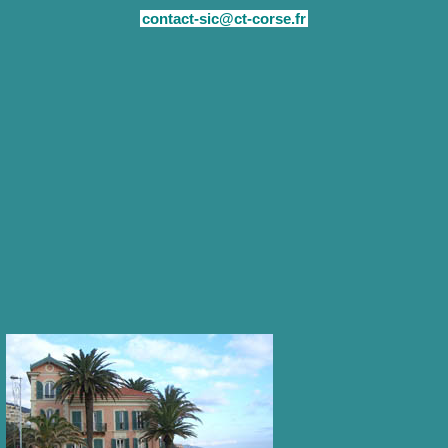
contact-sic@ct-corse.fr