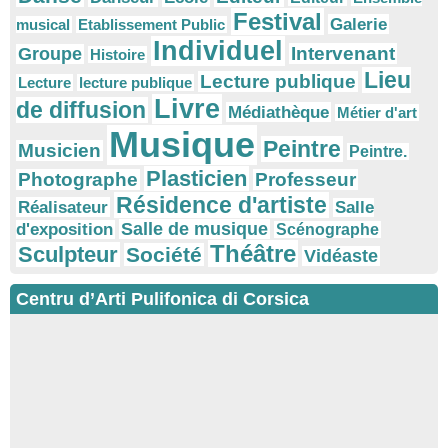
Festival
Galerie
musical
Etablissement Public
Individuel
Intervenant
Groupe
Histoire
Lieu
Lecture publique
Lecture
lecture publique
Livre
de diffusion
Médiathèque
Métier d'art
Musique
Peintre
Musicien
Peintre.
Plasticien
Photographe
Professeur
Résidence d'artiste
Réalisateur
Salle
Salle de musique
d'exposition
Scénographe
Théâtre
Sculpteur
Société
Vidéaste
Centru d’Arti Pulifonica di Corsica