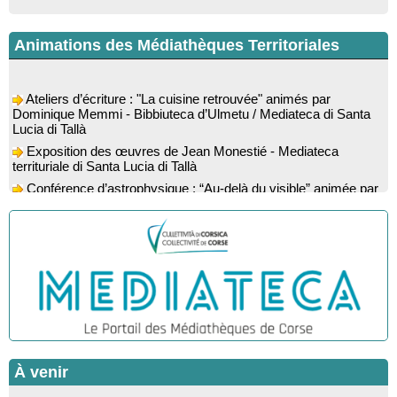
Animations des Médiathèques Territoriales
Ateliers d’écriture : "La cuisine retrouvée" animés par
Dominique Memmi - Bibbiuteca d’Ulmetu / Mediateca di Santa
Lucia di Tallà
Exposition des œuvres de Jean Monestié - Mediateca
territuriale di Santa Lucia di Tallà
Conférence d’astrophysique : “Au-delà du visible” animée par
l’astrophysicien Paul Guerrini - Médiathèque - Pitretu è
Bicchisgià
Exposition des œuvres de Dominique Malberti Morin :
"Racines, peintures acryliques et aquarelles" - Mediateca
territuriale di Santa Lucia di Tallà
Animation : "Petits lecteurs" - Médiathèque - Pitretu è
Bicchisgià
Veillée de contes à la forêt enchantée "U Mondu ditu
mignuleddu" par la Caravane de Conteurs - Currà
Colloque : "Taravu : terre de patrimoines", Regards sur le
À venir
patrimoine religieux, roman, thermal et littéraire - Spaziu Jean-
Marc Fiamma - A Sarra di Farru