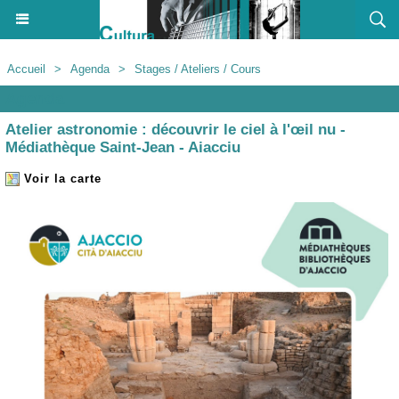
Accueil
>
Agenda
>
Stages / Ateliers / Cours
Agenda
Atelier astronomie : découvrir le ciel à l'œil nu -
Médiathèque Saint-Jean - Aiacciu
Voir la carte