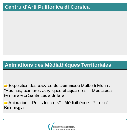
Centru d’Arti Pulifonica di Corsica
Animations des Médiathèques Territoriales
Exposition des œuvres de Dominique Malberti Morin :
"Racines, peintures acryliques et aquarelles" - Mediateca
territuriale di Santa Lucia di Tallà
Animation : "Petits lecteurs" - Médiathèque - Pitretu è
Bicchisgià
Veillée de contes à la forêt enchantée "U Mondu ditu
mignuleddu" par la Caravane de Conteurs - Currà
Colloque : "Taravu : terre de patrimoines", Regards sur le
patrimoine religieux, roman, thermal et littéraire - Spaziu Jean-