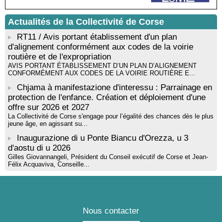
! Événement reporté ! Cycle de conférences peinture animé
par Alexandre Dominati - Mediateca territuriale di Santa Lucia di
Actualités de la Collectivité de Corse
Tallà
RT11 / Avis portant établissement d'un plan
d'alignement conformément aux codes de la voirie
routière et de l'expropriation
AVIS PORTANT ÉTABLISSEMENT D’UN PLAN D’ALIGNEMENT
CONFORMÉMENT AUX CODES DE LA VOIRIE ROUTIÈRE E...
Chjama à manifestazione d'interessu : Parrainage en
protection de l'enfance. Création et déploiement d'une
offre sur 2026 et 2027
La Collectivité de Corse s'engage pour l’égalité des chances dès le plus
jeune âge, en agissant su...
Inaugurazione di u Ponte Biancu d'Orezza, u 3
d'aostu di u 2026
Gilles Giovannangeli, Président du Conseil exécutif de Corse et Jean-
Félix Acquaviva, Conseille...
Nous contacter