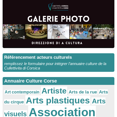
Référencement acteurs culturels
remplissez le formulaire pour intégrer l’annuaire culture de la
Cullettivita di Corsica
Annuaire Culture Corse
Artiste
Arts
Arts de la rue
Art contemporain
Arts plastiques
Arts
du cirque
Association
visuels