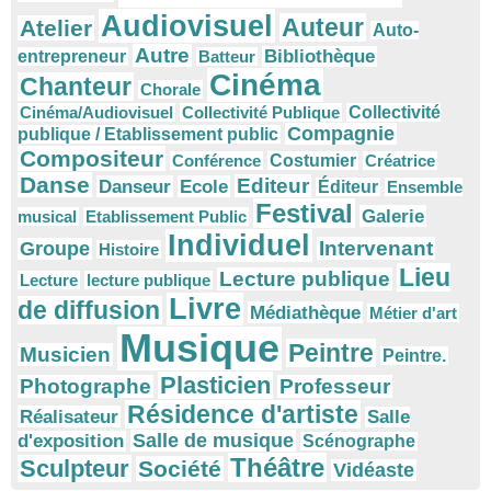
Audiovisuel
Auteur
Atelier
Auto-
Autre
Bibliothèque
entrepreneur
Batteur
Cinéma
Chanteur
Chorale
Cinéma/Audiovisuel
Collectivité Publique
Collectivité
Compagnie
publique / Etablissement public
Compositeur
Conférence
Costumier
Créatrice
Danse
Editeur
Danseur
Ecole
Éditeur
Ensemble
Festival
Galerie
musical
Etablissement Public
Individuel
Intervenant
Groupe
Histoire
Lieu
Lecture publique
Lecture
lecture publique
Livre
de diffusion
Médiathèque
Métier d'art
Musique
Peintre
Musicien
Peintre.
Plasticien
Photographe
Professeur
Résidence d'artiste
Réalisateur
Salle
Salle de musique
d'exposition
Scénographe
Théâtre
Sculpteur
Société
Vidéaste