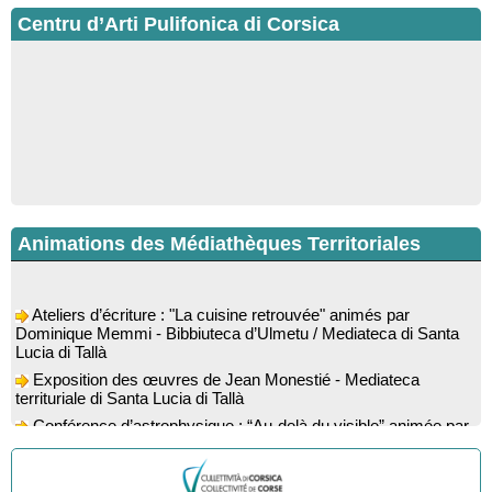
Centru d’Arti Pulifonica di Corsica
Animations des Médiathèques Territoriales
Ateliers d’écriture : "La cuisine retrouvée" animés par
Dominique Memmi - Bibbiuteca d’Ulmetu / Mediateca di Santa
Lucia di Tallà
Exposition des œuvres de Jean Monestié - Mediateca
territuriale di Santa Lucia di Tallà
Conférence d’astrophysique : “Au-delà du visible” animée par
l’astrophysicien Paul Guerrini - Médiathèque - Pitretu è
Bicchisgià
Exposition des œuvres de Dominique Malberti Morin :