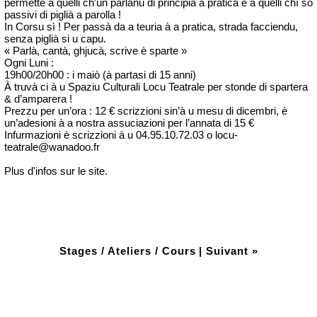
permette à quelli ch’ùn parlanu di principià a pratica è à quelli chì sò
passivi di piglià a parolla !
In Corsu sì ! Per passà da a teuria à a pratica, strada facciendu,
senza piglià si u capu.
« Parlà, cantà, ghjucà, scrive è sparte »
Ogni Luni :
19h00/20h00 : i maiò (à partasi di 15 anni)
À truvà ci à u Spaziu Culturali Locu Teatrale per stonde di spartera
& d’amparera !
Prezzu per un’ora : 12 € scrizzioni sin’à u mesu di dicembri, è
un’adesioni à a nostra assuciazioni per l’annata di 15 €
Infurmazioni è scrizzioni à u 04.95.10.72.03 o locu-
teatrale@wanadoo.fr
Plus d'infos sur le site.
Stages / Ateliers / Cours
|
Suivant »