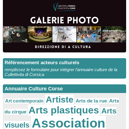
Référencement acteurs culturels
remplissez le formulaire pour intégrer l’annuaire culture de la
Cullettivita di Corsica
Annuaire Culture Corse
Artiste
Arts
Arts de la rue
Art contemporain
Arts plastiques
Arts
du cirque
Association
visuels