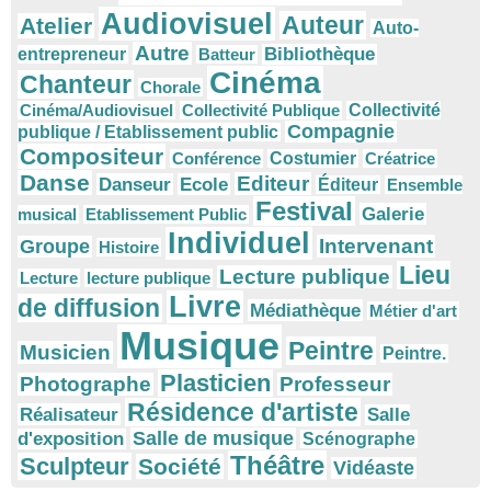
Audiovisuel
Auteur
Atelier
Auto-
Autre
Bibliothèque
entrepreneur
Batteur
Cinéma
Chanteur
Chorale
Cinéma/Audiovisuel
Collectivité Publique
Collectivité
Compagnie
publique / Etablissement public
Compositeur
Conférence
Costumier
Créatrice
Danse
Editeur
Danseur
Ecole
Éditeur
Ensemble
Festival
Galerie
musical
Etablissement Public
Individuel
Intervenant
Groupe
Histoire
Lieu
Lecture publique
Lecture
lecture publique
Livre
de diffusion
Médiathèque
Métier d'art
Musique
Peintre
Musicien
Peintre.
Plasticien
Photographe
Professeur
Résidence d'artiste
Réalisateur
Salle
Salle de musique
d'exposition
Scénographe
Théâtre
Sculpteur
Société
Vidéaste