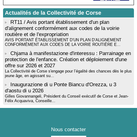
rythmique et corporelle - Mediateca territuriale di Santa Lucia di
Tallà
Actualités de la Collectivité de Corse
! Événement reporté ! Cycle de conférences peinture animé
par Alexandre Dominati - Mediateca territuriale di Santa Lucia di
RT11 / Avis portant établissement d'un plan
Tallà
d'alignement conformément aux codes de la voirie
routière et de l'expropriation
AVIS PORTANT ÉTABLISSEMENT D’UN PLAN D’ALIGNEMENT
CONFORMÉMENT AUX CODES DE LA VOIRIE ROUTIÈRE E...
Chjama à manifestazione d'interessu : Parrainage en
protection de l'enfance. Création et déploiement d'une
offre sur 2026 et 2027
La Collectivité de Corse s'engage pour l’égalité des chances dès le plus
jeune âge, en agissant su...
Inaugurazione di u Ponte Biancu d'Orezza, u 3
d'aostu di u 2026
Gilles Giovannangeli, Président du Conseil exécutif de Corse et Jean-
Félix Acquaviva, Conseille...
Nous contacter