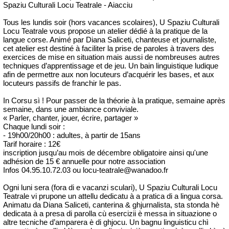
Spaziu Culturali Locu Teatrale - Aiacciu
Tous les lundis soir (hors vacances scolaires), U Spaziu Culturali
Locu Teatrale vous propose un atelier dédié à la pratique de la
langue corse. Animé par Diana Saliceti, chanteuse et journaliste,
cet atelier est destiné à faciliter la prise de paroles à travers des
exercices de mise en situation mais aussi de nombreuses autres
techniques d’apprentissage et de jeu. Un bain linguistique ludique
afin de permettre aux non locuteurs d’acquérir les bases, et aux
locuteurs passifs de franchir le pas.
In Corsu sì ! Pour passer de la théorie à la pratique, semaine après
semaine, dans une ambiance conviviale.
« Parler, chanter, jouer, écrire, partager »
Chaque lundi soir :
- 19h00/20h00 : adultes, à partir de 15ans
Tarif horaire : 12€
inscription jusqu’au mois de décembre obligatoire ainsi qu'une
adhésion de 15 € annuelle pour notre association
Infos 04.95.10.72.03 ou locu-teatrale@wanadoo.fr
Ogni luni sera (fora di e vacanzi sculari), U Spaziu Culturali Locu
Teatrale vi prupone un attellu dedicatu à a pratica di a lingua corsa.
Animatu da Diana Saliceti, canterina & ghjurnalista, sta stonda hè
dedicata à a presa di parolla cù esercizii è messa in situazione o
altre tecniche d’amparera è di ghjocu. Un bagnu linguisticu chì