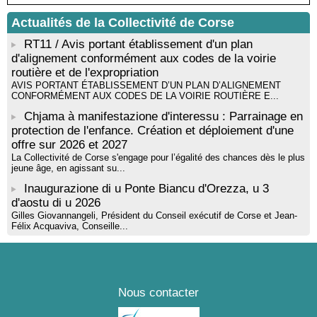
rythmique et corporelle - Mediateca territuriale di Santa Lucia di
Tallà
Actualités de la Collectivité de Corse
! Événement reporté ! Cycle de conférences peinture animé
RT11 / Avis portant établissement d'un plan
par Alexandre Dominati - Mediateca territuriale di Santa Lucia di
d'alignement conformément aux codes de la voirie
Tallà
routière et de l'expropriation
AVIS PORTANT ÉTABLISSEMENT D’UN PLAN D’ALIGNEMENT
CONFORMÉMENT AUX CODES DE LA VOIRIE ROUTIÈRE E...
Chjama à manifestazione d'interessu : Parrainage en
protection de l'enfance. Création et déploiement d'une
offre sur 2026 et 2027
La Collectivité de Corse s'engage pour l’égalité des chances dès le plus
jeune âge, en agissant su...
Inaugurazione di u Ponte Biancu d'Orezza, u 3
d'aostu di u 2026
Gilles Giovannangeli, Président du Conseil exécutif de Corse et Jean-
Félix Acquaviva, Conseille...
Nous contacter