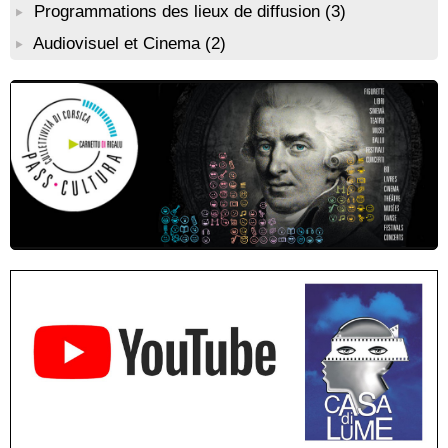
Grimaldi
Programmations des lieux de diffusion
(3)
! Événement reporté ! Rencontre / dédicace avec l'auteure
Audiovisuel et Cinema
(2)
Diane Egault autour de son livre “Memento vivere” - Mediateca
territuriale di Santa Lucia di Tallà
Conférence théâtralisée : "1943, le réveil de la Corse" animée
par Benjamin Casinelli - Salle A Scena - Santa Lucia di
Portivechju
Conférence théâtralisée : "Théodore, l’homme qui voulut être
roi des Corses" animée par Benjamin Casinelli - Salle du Conseil
municipal - Zonza
Conférence : "Pratiques magico-religieuses et rituels de
protection de la Corse agro-pastorale" animée par Jean-Jacques
Andreani - Bucugnà / Zonza
Residenza di scrittura di Angela Nicolai, Trà Corsica è
Sardegna - Mediateca di castagniccia Mare è monti - I Fulelli
Résidence d’écriture et de recherche de l’écrivaine Cécilia
Castelli - Institut Mémoires de l'Edition Contemporaine - Caen /
Médiathèque de Castagniccia Mare et Monti - I Fulelli
Rencontre / dédicace avec Lucrèce Luciani autour de son
livre « La ballade du pendu du Niolu» - Mediateca territuriale di
Santa Lucia di Tallà
Mise en musique d’un livre jeunesse par Annik Meschinet,
musicienne pédagogue : Ateliers d’expression sonore, vocale,