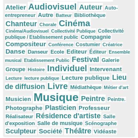
Audiovisuel
Auteur
Atelier
Auto-
Autre
Bibliothèque
entrepreneur
Batteur
Cinéma
Chanteur
Chorale
Cinéma/Audiovisuel
Collectivité Publique
Collectivité
Compagnie
publique / Etablissement public
Compositeur
Conférence
Costumier
Créatrice
Danse
Editeur
Danseur
Ecole
Éditeur
Ensemble
Festival
Galerie
musical
Etablissement Public
Individuel
Intervenant
Groupe
Histoire
Lieu
Lecture publique
Lecture
lecture publique
Livre
de diffusion
Médiathèque
Métier d'art
Musique
Peintre
Musicien
Peintre.
Plasticien
Photographe
Professeur
Résidence d'artiste
Réalisateur
Salle
Salle de musique
d'exposition
Scénographe
Théâtre
Sculpteur
Société
Vidéaste