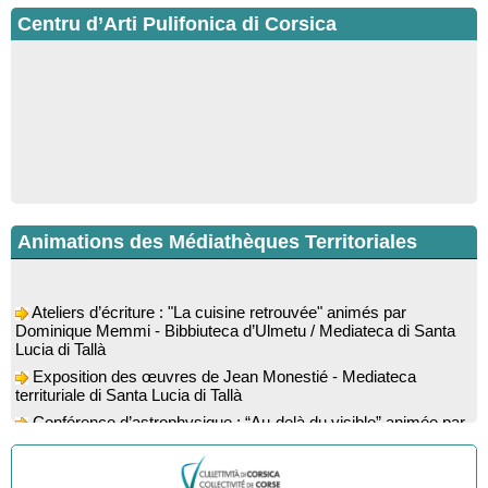
Centru d’Arti Pulifonica di Corsica
Animations des Médiathèques Territoriales
Ateliers d’écriture : "La cuisine retrouvée" animés par
Dominique Memmi - Bibbiuteca d’Ulmetu / Mediateca di Santa
Lucia di Tallà
Exposition des œuvres de Jean Monestié - Mediateca
territuriale di Santa Lucia di Tallà
Conférence d’astrophysique : “Au-delà du visible” animée par
l’astrophysicien Paul Guerrini - Médiathèque - Pitretu è
Bicchisgià
Exposition des œuvres de Dominique Malberti Morin :