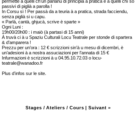
permette à quelli ch’ùn parlanu di principià a pratica è à quelli chì sò
passivi di piglià a parolla !
In Corsu sì ! Per passà da a teuria à a pratica, strada facciendu,
senza piglià si u capu.
« Parlà, cantà, ghjucà, scrive è sparte »
Ogni Luni :
19h00/20h00 : i maiò (à partasi di 15 anni)
À truvà ci à u Spaziu Culturali Locu Teatrale per stonde di spartera
& d’amparera !
Prezzu per un’ora : 12 € scrizzioni sin’à u mesu di dicembri, è
un’adesioni à a nostra assuciazioni per l’annata di 15 €
Infurmazioni è scrizzioni à u 04.95.10.72.03 o locu-
teatrale@wanadoo.fr
Plus d'infos sur le site.
Stages / Ateliers / Cours
|
Suivant »