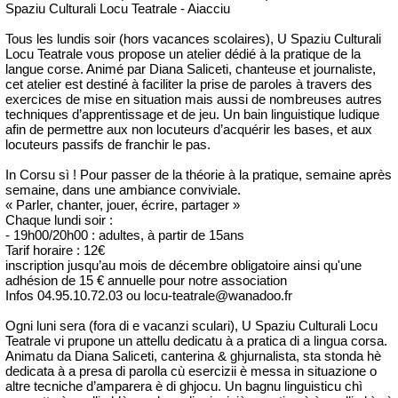
Spaziu Culturali Locu Teatrale - Aiacciu
Tous les lundis soir (hors vacances scolaires), U Spaziu Culturali
Locu Teatrale vous propose un atelier dédié à la pratique de la
langue corse. Animé par Diana Saliceti, chanteuse et journaliste,
cet atelier est destiné à faciliter la prise de paroles à travers des
exercices de mise en situation mais aussi de nombreuses autres
techniques d’apprentissage et de jeu. Un bain linguistique ludique
afin de permettre aux non locuteurs d’acquérir les bases, et aux
locuteurs passifs de franchir le pas.
In Corsu sì ! Pour passer de la théorie à la pratique, semaine après
semaine, dans une ambiance conviviale.
« Parler, chanter, jouer, écrire, partager »
Chaque lundi soir :
- 19h00/20h00 : adultes, à partir de 15ans
Tarif horaire : 12€
inscription jusqu’au mois de décembre obligatoire ainsi qu'une
adhésion de 15 € annuelle pour notre association
Infos 04.95.10.72.03 ou locu-teatrale@wanadoo.fr
Ogni luni sera (fora di e vacanzi sculari), U Spaziu Culturali Locu
Teatrale vi prupone un attellu dedicatu à a pratica di a lingua corsa.
Animatu da Diana Saliceti, canterina & ghjurnalista, sta stonda hè
dedicata à a presa di parolla cù esercizii è messa in situazione o
altre tecniche d’amparera è di ghjocu. Un bagnu linguisticu chì