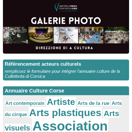
Référencement acteurs culturels
remplissez le formulaire pour intégrer l’annuaire culture de la
Cullettivita di Corsica
Annuaire Culture Corse
Artiste
Arts
Arts de la rue
Art contemporain
Arts plastiques
Arts
du cirque
Association
visuels