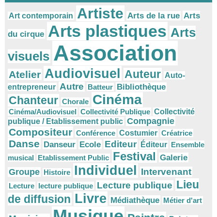
Artiste
Arts
Arts de la rue
Art contemporain
Arts plastiques
Arts
du cirque
Association
visuels
Audiovisuel
Auteur
Atelier
Auto-
Autre
Bibliothèque
entrepreneur
Batteur
Cinéma
Chanteur
Chorale
Cinéma/Audiovisuel
Collectivité Publique
Collectivité
Compagnie
publique / Etablissement public
Compositeur
Conférence
Costumier
Créatrice
Danse
Editeur
Danseur
Ecole
Éditeur
Ensemble
Festival
Galerie
musical
Etablissement Public
Individuel
Intervenant
Groupe
Histoire
Lieu
Lecture publique
Lecture
lecture publique
Livre
de diffusion
Médiathèque
Métier d'art
Musique