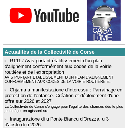
Rencontre / dédicace avec Lucrèce Luciani autour de son
livre « La ballade du pendu du Niolu» - Mediateca territuriale di
Santa Lucia di Tallà
Mise en musique d’un livre jeunesse par Annik Meschinet,
musicienne pédagogue : Ateliers d’expression sonore, vocale,
rythmique et corporelle - Mediateca territuriale di Santa Lucia di
Tallà
! Événement reporté ! Cycle de conférences peinture animé
par Alexandre Dominati - Mediateca territuriale di Santa Lucia di
Actualités de la Collectivité de Corse
Tallà
RT11 / Avis portant établissement d'un plan
d'alignement conformément aux codes de la voirie
routière et de l'expropriation
AVIS PORTANT ÉTABLISSEMENT D’UN PLAN D’ALIGNEMENT
CONFORMÉMENT AUX CODES DE LA VOIRIE ROUTIÈRE E...
Chjama à manifestazione d'interessu : Parrainage en
protection de l'enfance. Création et déploiement d'une
offre sur 2026 et 2027
La Collectivité de Corse s'engage pour l’égalité des chances dès le plus
jeune âge, en agissant su...
Inaugurazione di u Ponte Biancu d'Orezza, u 3
d'aostu di u 2026