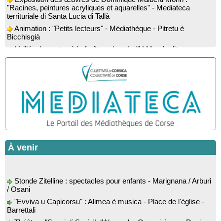
"Racines, peintures acryliques et aquarelles" - Mediateca
territuriale di Santa Lucia di Tallà
Animation : "Petits lecteurs" - Médiathèque - Pitretu è
Bicchisgià
Veillée de contes à la forêt enchantée "U Mondu ditu
mignuleddu" par la Caravane de Conteurs - Currà
Colloque : "Taravu : terre de patrimoines", Regards sur le
patrimoine religieux, roman, thermal et littéraire - Spaziu Jean-
Marc Fiamma - A Sarra di Farru
Spectacle musical : "Viaghju in Corsica cù Regina & Bruno",
hommage au duo mythique de la chanson corse interprété par
Marie-Elsa Picciocchi (chant), Marc’Antò Belgodere (chant et
gutare) et Jacky Le Menn (claviers) - Salle des fêtes - Cuzzà
Lecture musicale : "Frida par les mots" proposée par la
compagnie "Si Osa", Lecture de Marine Lalanne accompagnée
À venir
de la guitare de Mister Mat
! Événement reporté ! Conférence : “Les fouilles de 2025 dans
l’abri d’Oriu” animée par Kewin Peche Quilichini, directeur du
Stonde Zitelline : spectacles pour enfants - Marignana / Arburi
musée de l’Alta Rocca à Livia - Mediateca territuriale di Santa
/ Osani
Lucia di Tallà
"Evviva u Capicorsu" : Alimea è musica - Place de l'église -
Conférence : "La Corse des années 50" suivie d'une
Barrettali
rencontre-dédicace avec les auteurs du livre : Jean-Paul
Cappuri, Jean-Richard Graziani, Jean-Marc Raffaelli et Xavier
Théâtre : "Sogni di Sonia" d'Alexandre Oppecini avec Davia