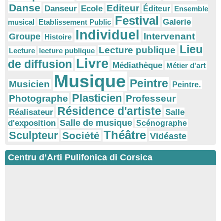
Danse
Editeur
Danseur
Ecole
Éditeur
Ensemble
Festival
Galerie
musical
Etablissement Public
Individuel
Intervenant
Groupe
Histoire
Lieu
Lecture publique
Lecture
lecture publique
Livre
de diffusion
Médiathèque
Métier d'art
Musique
Peintre
Musicien
Peintre.
Plasticien
Photographe
Professeur
Résidence d'artiste
Réalisateur
Salle
Salle de musique
d'exposition
Scénographe
Théâtre
Sculpteur
Société
Vidéaste
Centru d’Arti Pulifonica di Corsica