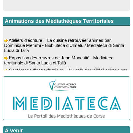
Animations des Médiathèques Territoriales
Ateliers d’écriture : "La cuisine retrouvée" animés par
Dominique Memmi - Bibbiuteca d’Ulmetu / Mediateca di Santa
Lucia di Tallà
Exposition des œuvres de Jean Monestié - Mediateca
territuriale di Santa Lucia di Tallà
Conférence d’astrophysique : “Au-delà du visible” animée par
l’astrophysicien Paul Guerrini - Médiathèque - Pitretu è
Bicchisgià
Exposition des œuvres de Dominique Malberti Morin :
"Racines, peintures acryliques et aquarelles" - Mediateca
territuriale di Santa Lucia di Tallà
Animation : "Petits lecteurs" - Médiathèque - Pitretu è
Bicchisgià
Veillée de contes à la forêt enchantée "U Mondu ditu
mignuleddu" par la Caravane de Conteurs - Currà
Colloque : "Taravu : terre de patrimoines", Regards sur le
À venir
patrimoine religieux, roman, thermal et littéraire - Spaziu Jean-