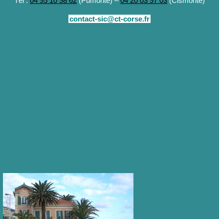
Tél :
04 95 10 98 62
(Pumonte) –
04 20 03 97 03
(Cismonte)
contact-sic@ct-corse.fr