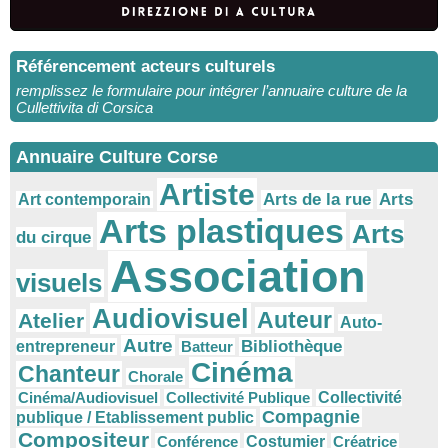
Référencement acteurs culturels
remplissez le formulaire pour intégrer l’annuaire culture de la
Cullettivita di Corsica
Annuaire Culture Corse
Artiste
Arts
Arts de la rue
Art contemporain
Arts plastiques
Arts
du cirque
Association
visuels
Audiovisuel
Auteur
Atelier
Auto-
Autre
Bibliothèque
entrepreneur
Batteur
Cinéma
Chanteur
Chorale
Cinéma/Audiovisuel
Collectivité Publique
Collectivité
Compagnie
publique / Etablissement public
Compositeur
Conférence
Costumier
Créatrice