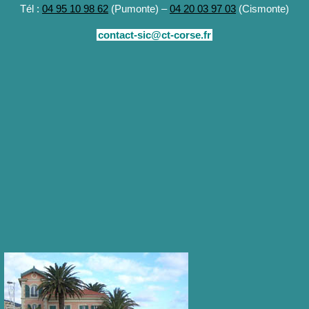
Tél :
04 95 10 98 62
(Pumonte) –
04 20 03 97 03
(Cismonte)
contact-sic@ct-corse.fr