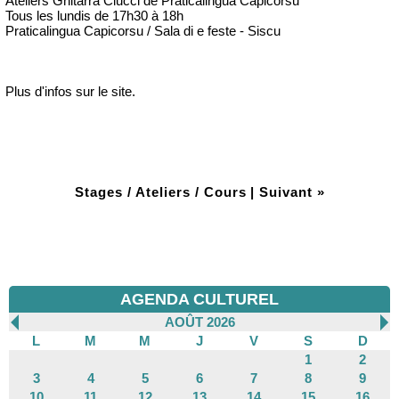
Ateliers Ghitarra Ciucci de Praticalingua Capicorsu
Tous les lundis de 17h30 à 18h
Praticalingua Capicorsu / Sala di e feste - Siscu
Plus d'infos sur le site.
Stages / Ateliers / Cours
|
Suivant »
AGENDA CULTUREL
AOÛT 2026
L
M
M
J
V
S
D
1
2
3
4
5
6
7
8
9
10
11
12
13
14
15
16