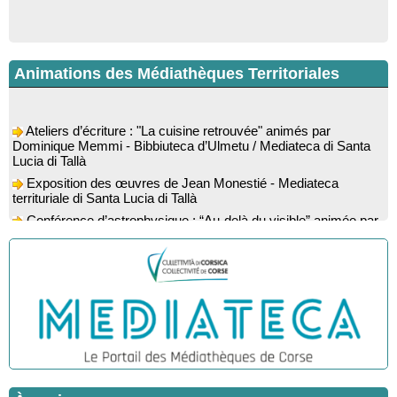
Animations des Médiathèques Territoriales
Ateliers d’écriture : "La cuisine retrouvée" animés par
Dominique Memmi - Bibbiuteca d’Ulmetu / Mediateca di Santa
Lucia di Tallà
Exposition des œuvres de Jean Monestié - Mediateca
territuriale di Santa Lucia di Tallà
Conférence d’astrophysique : “Au-delà du visible” animée par
l’astrophysicien Paul Guerrini - Médiathèque - Pitretu è
Bicchisgià
Exposition des œuvres de Dominique Malberti Morin :
"Racines, peintures acryliques et aquarelles" - Mediateca
territuriale di Santa Lucia di Tallà
Animation : "Petits lecteurs" - Médiathèque - Pitretu è
Bicchisgià
Veillée de contes à la forêt enchantée "U Mondu ditu
mignuleddu" par la Caravane de Conteurs - Currà
Colloque : "Taravu : terre de patrimoines", Regards sur le