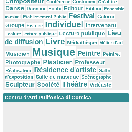
Compositeur
Conférence
Costumier
Créatrice
Danse
Editeur
Danseur
Ecole
Éditeur
Ensemble
Festival
Galerie
musical
Etablissement Public
Individuel
Intervenant
Groupe
Histoire
Lieu
Lecture publique
Lecture
lecture publique
Livre
de diffusion
Médiathèque
Métier d'art
Musique
Peintre
Musicien
Peintre.
Plasticien
Photographe
Professeur
Résidence d'artiste
Réalisateur
Salle
Salle de musique
d'exposition
Scénographe
Théâtre
Sculpteur
Société
Vidéaste
Centru d’Arti Pulifonica di Corsica