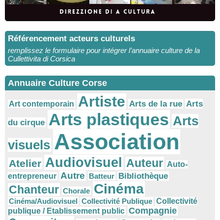
Référencement acteurs culturels
remplissez le formulaire pour intégrer l’annuaire culture de la
Cullettivita di Corsica
Annuaire Culture Corse
Artiste
Arts
Arts de la rue
Art contemporain
Arts plastiques
Arts
du cirque
Association
visuels
Audiovisuel
Auteur
Atelier
Auto-
Autre
Bibliothèque
entrepreneur
Batteur
Cinéma
Chanteur
Chorale
Cinéma/Audiovisuel
Collectivité Publique
Collectivité
Compagnie
publique / Etablissement public