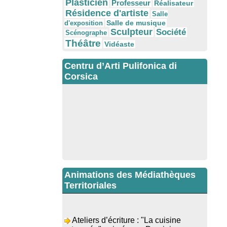
Plasticien
Professeur
Réalisateur
Résidence d'artiste
Salle
Salle de musique
d'exposition
Sculpteur
Société
Scénographe
Théâtre
Vidéaste
Centru d’Arti Pulifonica di
Corsica
Animations des Médiathèques
Territoriales
Ateliers d’écriture : "La cuisine
retrouvée" animés par Dominique
Memmi - Bibbiuteca d’Ulmetu /