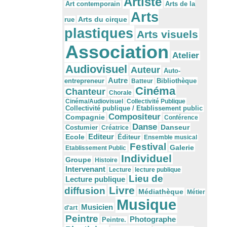
Artiste
Arts de la
Art contemporain
Arts
Arts du cirque
rue
plastiques
Arts visuels
Association
Atelier
Audiovisuel
Auteur
Auto-
Autre
Bibliothèque
entrepreneur
Batteur
Cinéma
Chanteur
Chorale
Cinéma/Audiovisuel
Collectivité Publique
Collectivité publique / Etablissement public
Compositeur
Compagnie
Conférence
Danse
Danseur
Costumier
Créatrice
Editeur
Ecole
Éditeur
Ensemble musical
Festival
Galerie
Etablissement Public
Individuel
Groupe
Histoire
Intervenant
Lecture
lecture publique
Lieu de
Lecture publique
Livre
diffusion
Médiathèque
Métier
Musique
Musicien
d'art
Peintre
Photographe
Peintre.