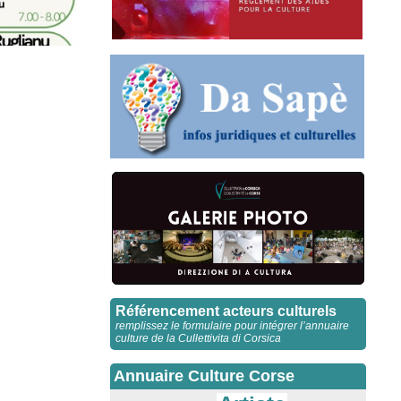
Référencement acteurs culturels
remplissez le formulaire pour intégrer l’annuaire
culture de la Cullettivita di Corsica
Annuaire Culture Corse