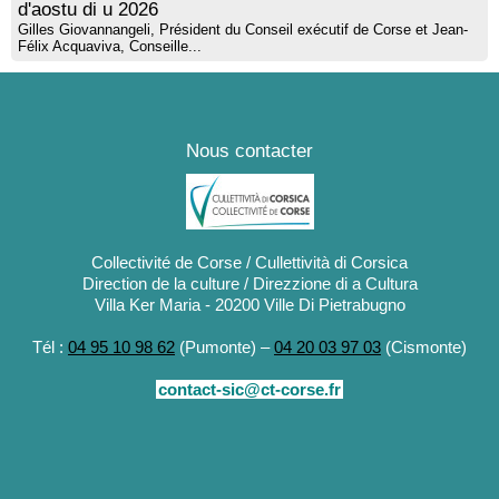
d'aostu di u 2026
Gilles Giovannangeli, Président du Conseil exécutif de Corse et Jean-
Félix Acquaviva, Conseille...
Nous contacter
Collectivité de Corse / Cullettività di Corsica
Direction de la culture / Direzzione di a Cultura
Villa Ker Maria - 20200 Ville Di Pietrabugno
Tél :
04 95 10 98 62
(Pumonte) –
04 20 03 97 03
(Cismonte)
contact-sic@ct-corse.fr