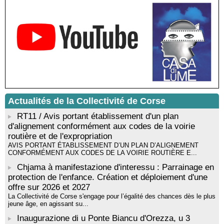
Résidence d’écriture et de recherche de l’écrivaine Cécilia
Castelli - Institut Mémoires de l'Edition Contemporaine - Caen /
Médiathèque de Castagniccia Mare et Monti - I Fulelli
Rencontre / dédicace avec Lucrèce Luciani autour de son
livre « La ballade du pendu du Niolu» - Mediateca territuriale di
Santa Lucia di Tallà
Mise en musique d’un livre jeunesse par Annik Meschinet,
musicienne pédagogue : Ateliers d’expression sonore, vocale,
rythmique et corporelle - Mediateca territuriale di Santa Lucia di
Tallà
Actualités de la Collectivité de Corse
! Événement reporté ! Cycle de conférences peinture animé
RT11 / Avis portant établissement d'un plan
par Alexandre Dominati - Mediateca territuriale di Santa Lucia di
Tallà
d'alignement conformément aux codes de la voirie
routière et de l'expropriation
AVIS PORTANT ÉTABLISSEMENT D’UN PLAN D’ALIGNEMENT
CONFORMÉMENT AUX CODES DE LA VOIRIE ROUTIÈRE E...
Chjama à manifestazione d'interessu : Parrainage en
protection de l'enfance. Création et déploiement d'une
offre sur 2026 et 2027
La Collectivité de Corse s'engage pour l’égalité des chances dès le plus
jeune âge, en agissant su...
Inaugurazione di u Ponte Biancu d'Orezza, u 3