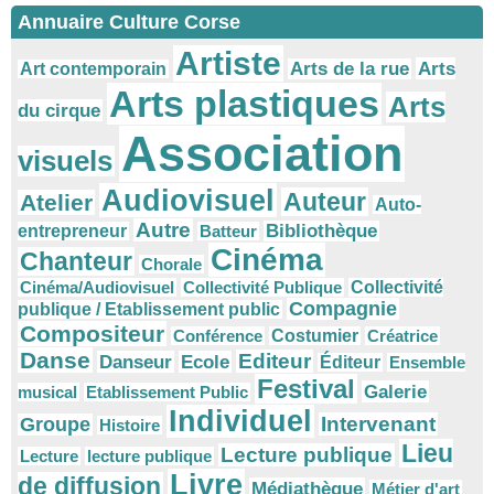
Annuaire Culture Corse
Artiste
Arts
Arts de la rue
Art contemporain
Arts plastiques
Arts
du cirque
Association
visuels
Audiovisuel
Auteur
Atelier
Auto-
Autre
Bibliothèque
entrepreneur
Batteur
Cinéma
Chanteur
Chorale
Cinéma/Audiovisuel
Collectivité Publique
Collectivité
Compagnie
publique / Etablissement public
Compositeur
Conférence
Costumier
Créatrice
Danse
Editeur
Danseur
Ecole
Éditeur
Ensemble
Festival
Galerie
musical
Etablissement Public
Individuel
Intervenant
Groupe
Histoire
Lieu
Lecture publique
Lecture
lecture publique
Livre
de diffusion
Médiathèque
Métier d'art