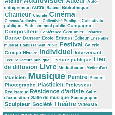
Audiovisuel
Auteur
Atelier
Auto-
Autre
Bibliothèque
entrepreneur
Batteur
Cinéma
Chanteur
Chorale
Cinéma/Audiovisuel
Collectivité Publique
Collectivité
Compagnie
publique / Etablissement public
Compositeur
Conférence
Costumier
Créatrice
Danse
Editeur
Danseur
Ecole
Éditeur
Ensemble
Festival
Galerie
musical
Etablissement Public
Individuel
Intervenant
Groupe
Histoire
Lieu
Lecture publique
Lecture
lecture publique
Livre
de diffusion
Médiathèque
Métier d'art
Musique
Peintre
Musicien
Peintre.
Plasticien
Photographe
Professeur
Résidence d'artiste
Réalisateur
Salle
Salle de musique
d'exposition
Scénographe
Théâtre
Sculpteur
Société
Vidéaste