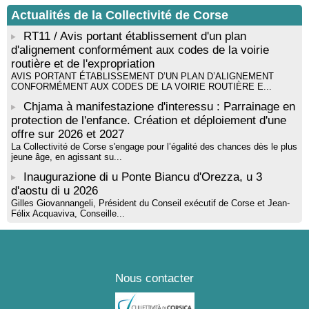
Rencontre / dédicace avec Lucrèce Luciani autour de son
Actualités de la Collectivité de Corse
livre « La ballade du pendu du Niolu» - Mediateca territuriale di
Santa Lucia di Tallà
RT11 / Avis portant établissement d'un plan
d'alignement conformément aux codes de la voirie
routière et de l'expropriation
AVIS PORTANT ÉTABLISSEMENT D’UN PLAN D’ALIGNEMENT
CONFORMÉMENT AUX CODES DE LA VOIRIE ROUTIÈRE E...
Chjama à manifestazione d'interessu : Parrainage en
protection de l'enfance. Création et déploiement d'une
offre sur 2026 et 2027
La Collectivité de Corse s'engage pour l’égalité des chances dès le plus
jeune âge, en agissant su...
Inaugurazione di u Ponte Biancu d'Orezza, u 3
d'aostu di u 2026
Gilles Giovannangeli, Président du Conseil exécutif de Corse et Jean-
Félix Acquaviva, Conseille...
Nous contacter