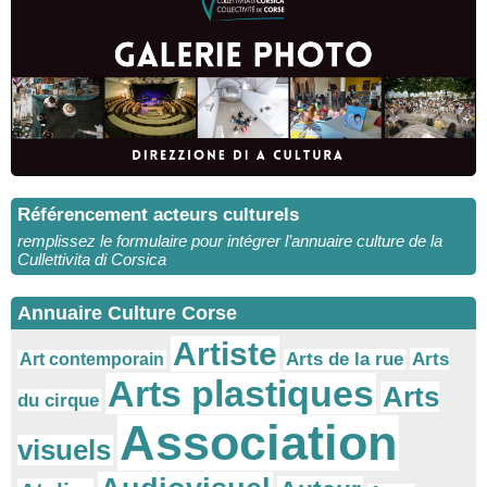
Référencement acteurs culturels
remplissez le formulaire pour intégrer l’annuaire culture de la
Cullettivita di Corsica
Annuaire Culture Corse
Artiste
Arts
Arts de la rue
Art contemporain
Arts plastiques
Arts
du cirque
Association
visuels