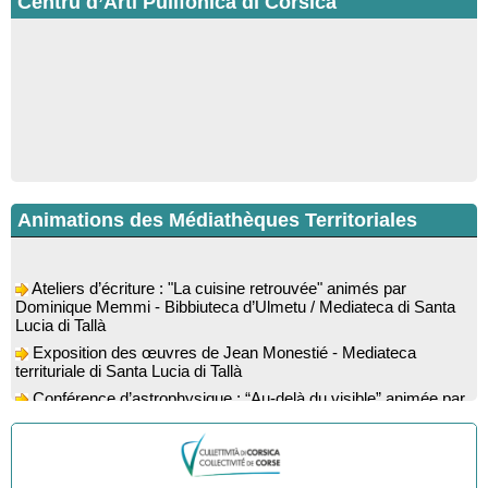
Centru d’Arti Pulifonica di Corsica
Animations des Médiathèques Territoriales
Ateliers d’écriture : "La cuisine retrouvée" animés par
Dominique Memmi - Bibbiuteca d’Ulmetu / Mediateca di Santa
Lucia di Tallà
Exposition des œuvres de Jean Monestié - Mediateca
territuriale di Santa Lucia di Tallà
Conférence d’astrophysique : “Au-delà du visible” animée par
l’astrophysicien Paul Guerrini - Médiathèque - Pitretu è
Bicchisgià
Exposition des œuvres de Dominique Malberti Morin :
"Racines, peintures acryliques et aquarelles" - Mediateca