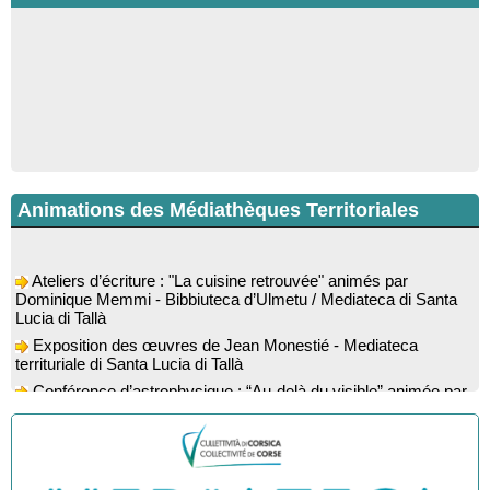
Animations des Médiathèques Territoriales
Ateliers d’écriture : "La cuisine retrouvée" animés par
Dominique Memmi - Bibbiuteca d’Ulmetu / Mediateca di Santa
Lucia di Tallà
Exposition des œuvres de Jean Monestié - Mediateca
territuriale di Santa Lucia di Tallà
Conférence d’astrophysique : “Au-delà du visible” animée par
l’astrophysicien Paul Guerrini - Médiathèque - Pitretu è
Bicchisgià
Exposition des œuvres de Dominique Malberti Morin :
"Racines, peintures acryliques et aquarelles" - Mediateca
territuriale di Santa Lucia di Tallà