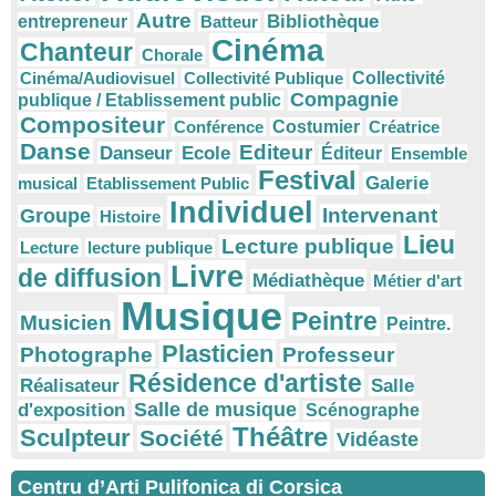
Autre
Bibliothèque
entrepreneur
Batteur
Cinéma
Chanteur
Chorale
Cinéma/Audiovisuel
Collectivité Publique
Collectivité
Compagnie
publique / Etablissement public
Compositeur
Conférence
Costumier
Créatrice
Danse
Editeur
Danseur
Ecole
Éditeur
Ensemble
Festival
Galerie
musical
Etablissement Public
Individuel
Intervenant
Groupe
Histoire
Lieu
Lecture publique
Lecture
lecture publique
Livre
de diffusion
Médiathèque
Métier d'art
Musique
Peintre
Musicien
Peintre.
Plasticien
Photographe
Professeur
Résidence d'artiste
Réalisateur
Salle
Salle de musique
d'exposition
Scénographe
Théâtre
Sculpteur
Société
Vidéaste
Centru d’Arti Pulifonica di Corsica