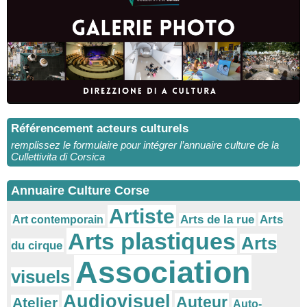
Référencement acteurs culturels
remplissez le formulaire pour intégrer l’annuaire culture de la
Cullettivita di Corsica
Annuaire Culture Corse
Artiste
Arts
Arts de la rue
Art contemporain
Arts plastiques
Arts
du cirque
Association
visuels
Audiovisuel
Auteur
Atelier
Auto-