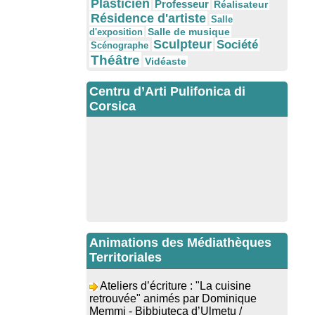
Plasticien
Professeur
Réalisateur
Résidence d'artiste
Salle
Salle de musique
d'exposition
Sculpteur
Société
Scénographe
Théâtre
Vidéaste
Centru d’Arti Pulifonica di
Corsica
Animations des Médiathèques
Territoriales
Ateliers d’écriture : "La cuisine
retrouvée" animés par Dominique
Memmi - Bibbiuteca d’Ulmetu /
Mediateca di Santa Lucia di Tallà