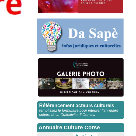
Référencement acteurs culturels
remplissez le formulaire pour intégrer l’annuaire
culture de la Cullettivita di Corsica
Annuaire Culture Corse