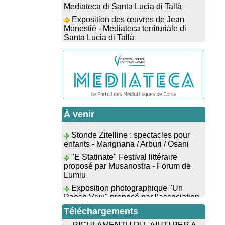
Exposition des œuvres de Jean
Monestié - Mediateca territuriale di
Santa Lucia di Tallà
Conférence d’astrophysique : “Au-
delà du visible” animée par
l’astrophysicien Paul Guerrini -
Médiathèque - Pitretu è Bicchisgià
Exposition des œuvres de
Dominique Malberti Morin : "Racines,
peintures acryliques et aquarelles" -
Mediateca territuriale di Santa Lucia di
À venir
Tallà
Stonde Zitelline : spectacles pour
Animation : "Petits lecteurs" -
enfants - Marignana / Arburi / Osani
Médiathèque - Pitretu è Bicchisgià
"E Statinate" Festival littéraire
Veillée de contes à la forêt
proposé par Musanostra - Forum de
enchantée "U Mondu ditu mignuleddu"
Lumiu
par la Caravane de Conteurs - Currà
Exposition photographique "Un
Spectacle musical : "Viaghju in
Paese Vivu" proposé par l’association
Corsica cù Regina & Bruno",
Paese di U Prunu - U Prunu
hommage au duo mythique de la
"Evviva u Capicorsu" : Alimea è
chanson corse interprété par Marie-
Téléchargements
musica - Place de l'église - Barrettali
Elsa Picciocchi (chant), Marc’Antò