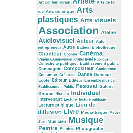
Artiste
Arts de la
Art contemporain
Arts
Arts du cirque
rue
plastiques
Arts visuels
Association
Atelier
Audiovisuel
Auteur
Auto-
Autre
Bibliothèque
entrepreneur
Batteur
Cinéma
Chanteur
Chorale
Cinéma/Audiovisuel
Collectivité Publique
Collectivité publique / Etablissement public
Compositeur
Compagnie
Conférence
Danse
Danseur
Costumier
Créatrice
Editeur
Ecole
Éditeur
Ensemble musical
Festival
Galerie
Etablissement Public
Individuel
Groupe
Histoire
Intervenant
Lecture
lecture publique
Lieu de
Lecture publique
Livre
diffusion
Médiathèque
Métier
Musique
Musicien
d'art
Peintre
Photographe
Peintre.