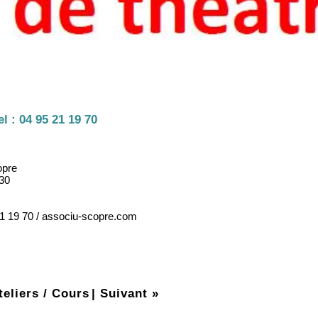
el :
04 95 21 19 70
opre
h30
21 19 70 / associu-scopre.com
teliers / Cours
|
Suivant »