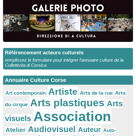
Référencement acteurs culturels
remplissez le formulaire pour intégrer l’annuaire culture de la
Cullettivita di Corsica
Annuaire Culture Corse
Artiste
Arts
Arts de la rue
Art contemporain
Arts plastiques
Arts
du cirque
Association
visuels
Audiovisuel
Auteur
Atelier
Auto-