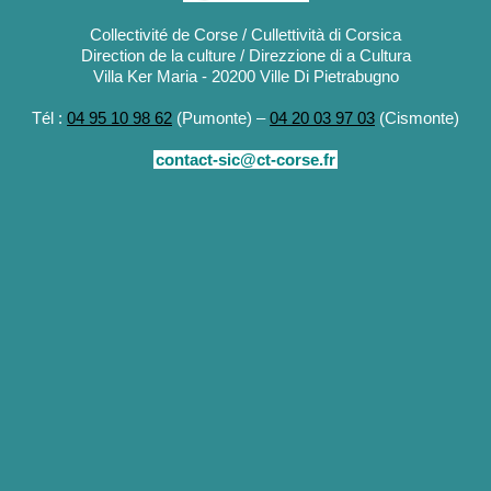
Collectivité de Corse / Cullettività di Corsica
Direction de la culture / Direzzione di a Cultura
Villa Ker Maria - 20200 Ville Di Pietrabugno
Tél :
04 95 10 98 62
(Pumonte) –
04 20 03 97 03
(Cismonte)
contact-sic@ct-corse.fr