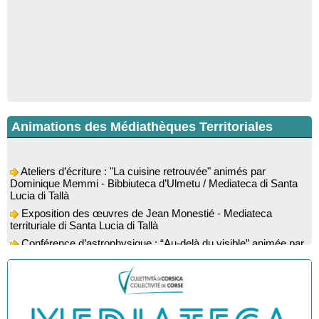
Animations des Médiathèques Territoriales
Ateliers d’écriture : "La cuisine retrouvée" animés par
Dominique Memmi - Bibbiuteca d’Ulmetu / Mediateca di Santa
Lucia di Tallà
Exposition des œuvres de Jean Monestié - Mediateca
territuriale di Santa Lucia di Tallà
Conférence d’astrophysique : “Au-delà du visible” animée par
l’astrophysicien Paul Guerrini - Médiathèque - Pitretu è
Bicchisgià
Exposition des œuvres de Dominique Malberti Morin :
"Racines, peintures acryliques et aquarelles" - Mediateca
territuriale di Santa Lucia di Tallà
Animation : "Petits lecteurs" - Médiathèque - Pitretu è