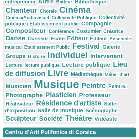
Autre
Bibliothèque
entrepreneur
Batteur
Cinéma
Chanteur
Chorale
Cinéma/Audiovisuel
Collectivité Publique
Collectivité
Compagnie
publique / Etablissement public
Compositeur
Conférence
Costumier
Créatrice
Danse
Editeur
Danseur
Ecole
Éditeur
Ensemble
Festival
Galerie
musical
Etablissement Public
Individuel
Intervenant
Groupe
Histoire
Lieu
Lecture publique
Lecture
lecture publique
Livre
de diffusion
Médiathèque
Métier d'art
Musique
Peintre
Musicien
Peintre.
Plasticien
Photographe
Professeur
Résidence d'artiste
Réalisateur
Salle
Salle de musique
d'exposition
Scénographe
Théâtre
Sculpteur
Société
Vidéaste
Centru d’Arti Pulifonica di Corsica