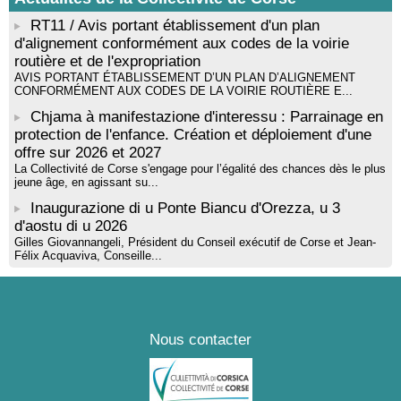
! Événement reporté ! Cycle de conférences peinture animé
par Alexandre Dominati - Mediateca territuriale di Santa Lucia di
RT11 / Avis portant établissement d'un plan
Tallà
d'alignement conformément aux codes de la voirie
routière et de l'expropriation
AVIS PORTANT ÉTABLISSEMENT D’UN PLAN D’ALIGNEMENT
CONFORMÉMENT AUX CODES DE LA VOIRIE ROUTIÈRE E...
Chjama à manifestazione d'interessu : Parrainage en
protection de l'enfance. Création et déploiement d'une
offre sur 2026 et 2027
La Collectivité de Corse s'engage pour l’égalité des chances dès le plus
jeune âge, en agissant su...
Inaugurazione di u Ponte Biancu d'Orezza, u 3
d'aostu di u 2026
Gilles Giovannangeli, Président du Conseil exécutif de Corse et Jean-
Félix Acquaviva, Conseille...
Nous contacter