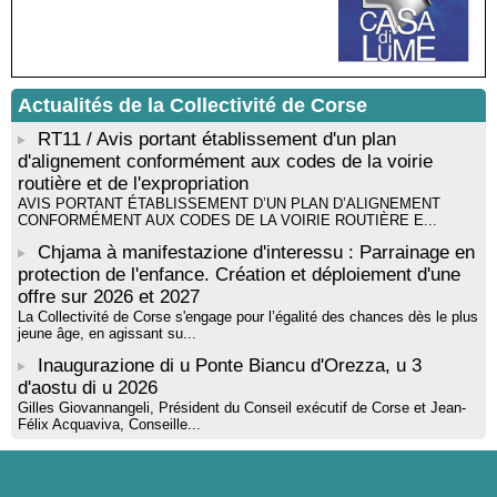
rythmique et corporelle - Mediateca territuriale di Santa Lucia di
Tallà
! Événement reporté ! Cycle de conférences peinture animé
par Alexandre Dominati - Mediateca territuriale di Santa Lucia di
Tallà
Actualités de la Collectivité de Corse
RT11 / Avis portant établissement d'un plan
d'alignement conformément aux codes de la voirie
routière et de l'expropriation
AVIS PORTANT ÉTABLISSEMENT D’UN PLAN D’ALIGNEMENT
CONFORMÉMENT AUX CODES DE LA VOIRIE ROUTIÈRE E...
Chjama à manifestazione d'interessu : Parrainage en
protection de l'enfance. Création et déploiement d'une
offre sur 2026 et 2027
La Collectivité de Corse s'engage pour l’égalité des chances dès le plus
jeune âge, en agissant su...
Inaugurazione di u Ponte Biancu d'Orezza, u 3
d'aostu di u 2026
Gilles Giovannangeli, Président du Conseil exécutif de Corse et Jean-
Félix Acquaviva, Conseille...