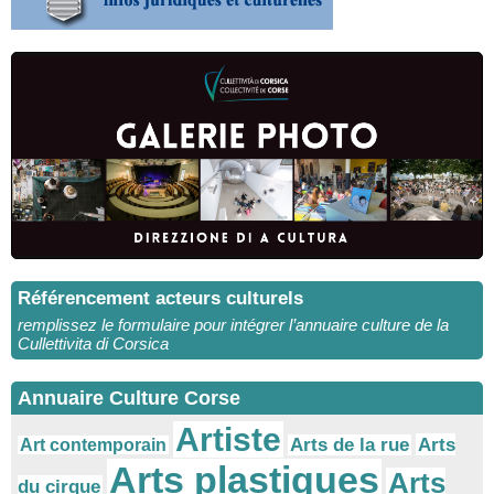
Référencement acteurs culturels
remplissez le formulaire pour intégrer l’annuaire culture de la
Cullettivita di Corsica
Annuaire Culture Corse
Artiste
Arts
Arts de la rue
Art contemporain
Arts plastiques
Arts
du cirque