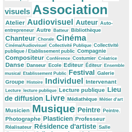
Association
visuels
Audiovisuel
Auteur
Atelier
Auto-
Autre
Bibliothèque
entrepreneur
Batteur
Cinéma
Chanteur
Chorale
Cinéma/Audiovisuel
Collectivité Publique
Collectivité
Compagnie
publique / Etablissement public
Compositeur
Conférence
Costumier
Créatrice
Danse
Editeur
Danseur
Ecole
Éditeur
Ensemble
Festival
Galerie
musical
Etablissement Public
Individuel
Intervenant
Groupe
Histoire
Lieu
Lecture publique
Lecture
lecture publique
Livre
de diffusion
Médiathèque
Métier d'art
Musique
Peintre
Musicien
Peintre.
Plasticien
Photographe
Professeur
Résidence d'artiste
Réalisateur
Salle