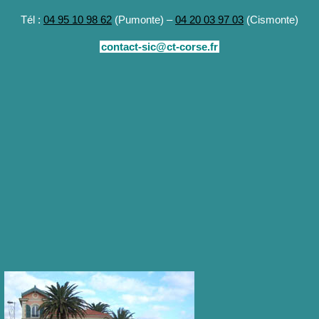
Tél :
04 95 10 98 62
(Pumonte) –
04 20 03 97 03
(Cismonte)
contact-sic@ct-corse.fr