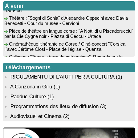
"Evviva u Capicorsu" : Alimea è musica - Place de l'église -
Conférence : "La Corse des années 50" suivie d'une
À venir
Barrettali
rencontre-dédicace avec les auteurs du livre : Jean-Paul
Cappuri, Jean-Richard Graziani, Jean-Marc Raffaelli et Xavier
Théâtre : "Sogni di Sonia" d'Alexandre Oppecini avec Davia
Grimaldi
Benedetti - Cour du musée - Cervioni
! Événement reporté ! Rencontre / dédicace avec l'auteure
Pièce de théâtre en langue corse : "A Notti di u Piscadorucciu"
Diane Egault autour de son livre “Memento vivere” - Mediateca
par la Cie Cygne noir - Piazza di Ceccu - Urtaca
territuriale di Santa Lucia di Tallà
Cinémathèque itinérante de Corse / Ciné-concert "Corsica
Conférence théâtralisée : "1943, le réveil de la Corse" animée
!"avec Jérôme Ciosi - Place de l'église - Quenza
par Benjamin Casinelli - Salle A Scena - Santa Lucia di
Colloque : "Taravu : terre de patrimoines", Regards sur le
Portivechju
patrimoine religieux, roman, thermal et littéraire - Spaziu Jean-
Conférence théâtralisée : "Théodore, l’homme qui voulut être
Marc Fiamma - A Sarra di Farru
Téléchargements
roi des Corses" animée par Benjamin Casinelli - Salle du Conseil
Festival d'Astronomie Celi neru : conférences, ateliers,
municipal - Zonza
projections, concert-spectacle, observations... - Zicavu
RIGULAMENTU DI L'AIUTI PER A CULTURA
(1)
Conférence : "Pratiques magico-religieuses et rituels de
Biennale d’art contemporain de Bonifacio, portée par
protection de la Corse agro-pastorale" animée par Jean-Jacques
A Canzona in Giru
(1)
l’organisation De Renava : "Nimu Dormi" - Bunifaziu
Andreani - Bucugnà / Zonza
Padduc Culture
(1)
Résidence de peinture et exposition de l’artiste Aponi : "Cœur
ouvert en citadelle" en partenariat avec la commune de Santa
Programmations des lieux de diffusion
(3)
Lucia di Tallà - Mediateca territuriale di Santa Lucia di Tallà
Audiovisuel et Cinema
(2)
! EVENEMENT REPORTE ! Rencontre / dédicace avec
Gilles Antonioli autour de son ouvrage “Testa Mora - Les
Rivages du destin” - Afà / Prupià / Santa Lucia di Tallà
Residenza di scrittura di Angela Nicolai, Trà Corsica è