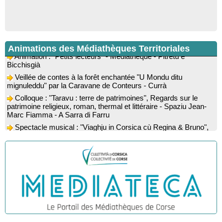
Exposition des œuvres de Dominique Malberti Morin :
"Racines, peintures acryliques et aquarelles" - Mediateca
territuriale di Santa Lucia di Tallà
Animations des Médiathèques Territoriales
Animation : "Petits lecteurs" - Médiathèque - Pitretu è
Bicchisgià
Veillée de contes à la forêt enchantée "U Mondu ditu
mignuleddu" par la Caravane de Conteurs - Currà
Colloque : "Taravu : terre de patrimoines", Regards sur le
patrimoine religieux, roman, thermal et littéraire - Spaziu Jean-
Marc Fiamma - A Sarra di Farru
Spectacle musical : "Viaghju in Corsica cù Regina & Bruno",
hommage au duo mythique de la chanson corse interprété par
Marie-Elsa Picciocchi (chant), Marc’Antò Belgodere (chant et
gutare) et Jacky Le Menn (claviers) - Salle des fêtes - Cuzzà
Lecture musicale : "Frida par les mots" proposée par la
compagnie "Si Osa", Lecture de Marine Lalanne accompagnée
de la guitare de Mister Mat
! Événement reporté ! Conférence : “Les fouilles de 2025 dans
l’abri d’Oriu” animée par Kewin Peche Quilichini, directeur du
Stonde Zitelline : spectacles pour enfants - Marignana / Arburi
musée de l’Alta Rocca à Livia - Mediateca territuriale di Santa
/ Osani
Lucia di Tallà