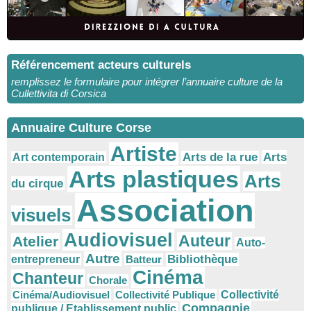
Référencement acteurs culturels
remplissez le formulaire pour intégrer l’annuaire culture de la
Cullettivita di Corsica
Annuaire Culture Corse
Artiste
Arts
Arts de la rue
Art contemporain
Arts plastiques
Arts
du cirque
Association
visuels
Audiovisuel
Auteur
Atelier
Auto-
Autre
Bibliothèque
entrepreneur
Batteur
Cinéma
Chanteur
Chorale
Cinéma/Audiovisuel
Collectivité Publique
Collectivité
Compagnie
publique / Etablissement public