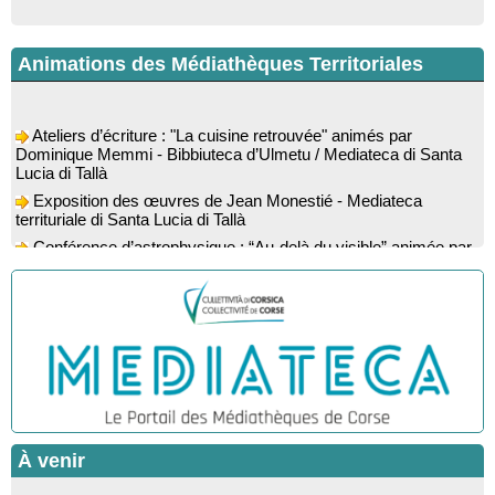
Animations des Médiathèques Territoriales
Ateliers d’écriture : "La cuisine retrouvée" animés par
Dominique Memmi - Bibbiuteca d’Ulmetu / Mediateca di Santa
Lucia di Tallà
Exposition des œuvres de Jean Monestié - Mediateca
territuriale di Santa Lucia di Tallà
Conférence d’astrophysique : “Au-delà du visible” animée par
l’astrophysicien Paul Guerrini - Médiathèque - Pitretu è
Bicchisgià
Exposition des œuvres de Dominique Malberti Morin :
"Racines, peintures acryliques et aquarelles" - Mediateca
territuriale di Santa Lucia di Tallà
Animation : "Petits lecteurs" - Médiathèque - Pitretu è
Bicchisgià
Veillée de contes à la forêt enchantée "U Mondu ditu
mignuleddu" par la Caravane de Conteurs - Currà
À venir
Spectacle musical : "Viaghju in Corsica cù Regina & Bruno",
hommage au duo mythique de la chanson corse interprété par