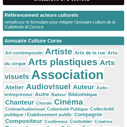
Référencement acteurs culturels
remplissez le formulaire pour intégrer l’annuaire culture de la
Cullettivita di Corsica
Annuaire Culture Corse
Artiste
Arts
Arts de la rue
Art contemporain
Arts plastiques
Arts
du cirque
Association
visuels
Audiovisuel
Auteur
Atelier
Auto-
Autre
Bibliothèque
entrepreneur
Batteur
Cinéma
Chanteur
Chorale
Cinéma/Audiovisuel
Collectivité Publique
Collectivité
Compagnie
publique / Etablissement public
Compositeur
Conférence
Costumier
Créatrice