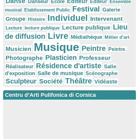
Danse
Editeur
Danseur
Ecole
Éditeur
Ensemble
Festival
Galerie
musical
Etablissement Public
Individuel
Intervenant
Groupe
Histoire
Lieu
Lecture publique
Lecture
lecture publique
Livre
de diffusion
Médiathèque
Métier d'art
Musique
Peintre
Musicien
Peintre.
Plasticien
Photographe
Professeur
Résidence d'artiste
Réalisateur
Salle
Salle de musique
d'exposition
Scénographe
Théâtre
Sculpteur
Société
Vidéaste
Centru d’Arti Pulifonica di Corsica