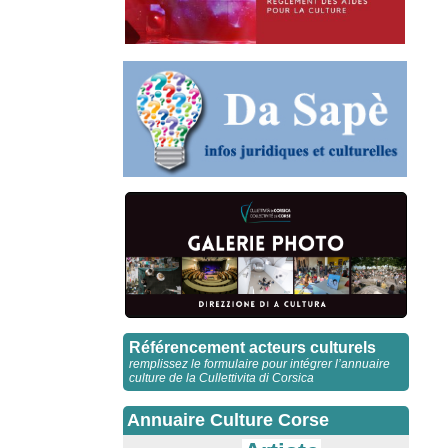
Référencement acteurs culturels
remplissez le formulaire pour intégrer l’annuaire
culture de la Cullettivita di Corsica
Annuaire Culture Corse