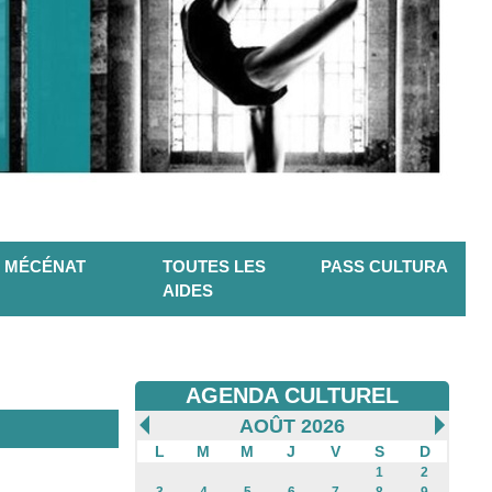
MÉCÉNAT
TOUTES LES
PASS CULTURA
AIDES
AGENDA CULTUREL
AOÛT 2026
L
M
M
J
V
S
D
1
2