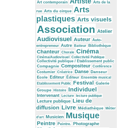
Artiste
Arts de la
Art contemporain
Arts
Arts du cirque
rue
plastiques
Arts visuels
Association
Atelier
Audiovisuel
Auteur
Auto-
Autre
Bibliothèque
entrepreneur
Batteur
Cinéma
Chanteur
Chorale
Cinéma/Audiovisuel
Collectivité Publique
Collectivité publique / Etablissement public
Compositeur
Compagnie
Conférence
Danse
Danseur
Costumier
Créatrice
Editeur
Ecole
Éditeur
Ensemble musical
Festival
Galerie
Etablissement Public
Individuel
Groupe
Histoire
Intervenant
Lecture
lecture publique
Lieu de
Lecture publique
Livre
diffusion
Médiathèque
Métier
Musique
Musicien
d'art
Peintre
Photographe
Peintre.