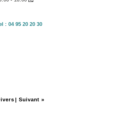
el :
04 95 20 20 30
ivers
|
Suivant »