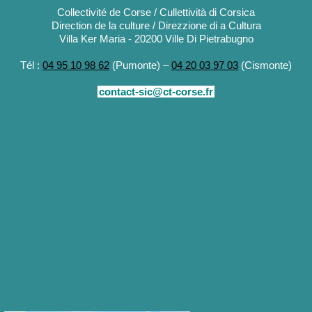
Collectivité de Corse / Cullettività di Corsica
Direction de la culture / Direzzione di a Cultura
Villa Ker Maria - 20200 Ville Di Pietrabugno
Tél :
04 95 10 98 62
(Pumonte) –
04 20 03 97 03
(Cismonte)
contact-sic@ct-corse.fr