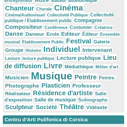
Autre
Bibliothèque
entrepreneur
Batteur
Cinéma
Chanteur
Chorale
Cinéma/Audiovisuel
Collectivité Publique
Collectivité
Compagnie
publique / Etablissement public
Compositeur
Conférence
Costumier
Créatrice
Danse
Editeur
Danseur
Ecole
Éditeur
Ensemble
Festival
Galerie
musical
Etablissement Public
Individuel
Intervenant
Groupe
Histoire
Lieu
Lecture publique
Lecture
lecture publique
Livre
de diffusion
Médiathèque
Métier d'art
Musique
Peintre
Musicien
Peintre.
Plasticien
Photographe
Professeur
Résidence d'artiste
Réalisateur
Salle
Salle de musique
d'exposition
Scénographe
Théâtre
Sculpteur
Société
Vidéaste
Centru d’Arti Pulifonica di Corsica