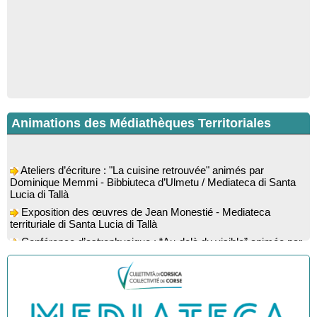
Animations des Médiathèques Territoriales
Ateliers d’écriture : "La cuisine retrouvée" animés par
Dominique Memmi - Bibbiuteca d’Ulmetu / Mediateca di Santa
Lucia di Tallà
Exposition des œuvres de Jean Monestié - Mediateca
territuriale di Santa Lucia di Tallà
Conférence d’astrophysique : “Au-delà du visible” animée par
l’astrophysicien Paul Guerrini - Médiathèque - Pitretu è
Bicchisgià
Exposition des œuvres de Dominique Malberti Morin :
"Racines, peintures acryliques et aquarelles" - Mediateca
territuriale di Santa Lucia di Tallà