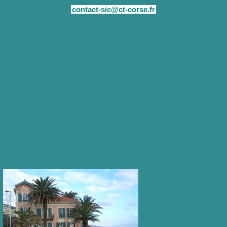
contact-sic@ct-corse.fr