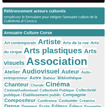
Référencement acteurs culturels
remplissez le formulaire pour intégrer l’annuaire culture de la
Cullettivita di Corsica
Annuaire Culture Corse
Artiste
Arts
Arts de la rue
Art contemporain
Arts plastiques
Arts
du cirque
Association
visuels
Audiovisuel
Auteur
Atelier
Auto-
Autre
Bibliothèque
entrepreneur
Batteur
Cinéma
Chanteur
Chorale
Cinéma/Audiovisuel
Collectivité Publique
Collectivité
Compagnie
publique / Etablissement public
Compositeur
Conférence
Costumier
Créatrice
Danse
Editeur
Danseur
Ecole
Éditeur
Ensemble