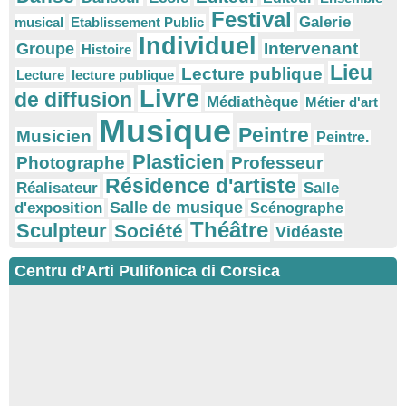
Festival
Galerie
musical
Etablissement Public
Individuel
Intervenant
Groupe
Histoire
Lieu
Lecture publique
Lecture
lecture publique
Livre
de diffusion
Médiathèque
Métier d'art
Musique
Peintre
Musicien
Peintre.
Plasticien
Photographe
Professeur
Résidence d'artiste
Réalisateur
Salle
Salle de musique
d'exposition
Scénographe
Théâtre
Sculpteur
Société
Vidéaste
Centru d’Arti Pulifonica di Corsica