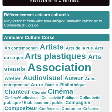
Référencement acteurs culturels
remplissez le formulaire pour intégrer l’annuaire culture de la
Cullettivita di Corsica
Annuaire Culture Corse
Artiste
Arts
Arts de la rue
Art contemporain
Arts plastiques
Arts
du cirque
Association
visuels
Audiovisuel
Auteur
Atelier
Auto-
Autre
Bibliothèque
entrepreneur
Batteur
Cinéma
Chanteur
Chorale
Cinéma/Audiovisuel
Collectivité Publique
Collectivité
Compagnie
publique / Etablissement public
Compositeur
Conférence
Costumier
Créatrice