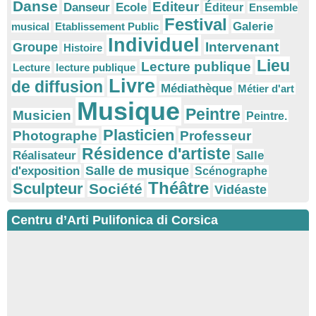
Danse
Editeur
Danseur
Ecole
Éditeur
Ensemble
Festival
Galerie
musical
Etablissement Public
Individuel
Intervenant
Groupe
Histoire
Lieu
Lecture publique
Lecture
lecture publique
Livre
de diffusion
Médiathèque
Métier d'art
Musique
Peintre
Musicien
Peintre.
Plasticien
Photographe
Professeur
Résidence d'artiste
Réalisateur
Salle
Salle de musique
d'exposition
Scénographe
Théâtre
Sculpteur
Société
Vidéaste
Centru d’Arti Pulifonica di Corsica