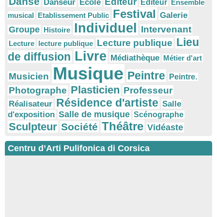
Danse
Editeur
Danseur
Ecole
Éditeur
Ensemble
Festival
Galerie
musical
Etablissement Public
Individuel
Intervenant
Groupe
Histoire
Lieu
Lecture publique
Lecture
lecture publique
Livre
de diffusion
Médiathèque
Métier d'art
Musique
Peintre
Musicien
Peintre.
Plasticien
Photographe
Professeur
Résidence d'artiste
Réalisateur
Salle
Salle de musique
d'exposition
Scénographe
Théâtre
Sculpteur
Société
Vidéaste
Centru d’Arti Pulifonica di Corsica