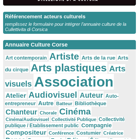
Référencement acteurs culturels
remplissez le formulaire pour intégrer l’annuaire culture de la
Cullettivita di Corsica
Annuaire Culture Corse
Artiste
Arts
Arts de la rue
Art contemporain
Arts plastiques
Arts
du cirque
Association
visuels
Audiovisuel
Auteur
Atelier
Auto-
Autre
Bibliothèque
entrepreneur
Batteur
Cinéma
Chanteur
Chorale
Cinéma/Audiovisuel
Collectivité Publique
Collectivité
Compagnie
publique / Etablissement public
Compositeur
Conférence
Costumier
Créatrice