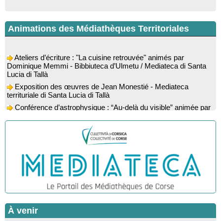
Animations des Médiathèques Territoriales
Ateliers d’écriture : "La cuisine retrouvée" animés par
Dominique Memmi - Bibbiuteca d’Ulmetu / Mediateca di Santa
Lucia di Tallà
Exposition des œuvres de Jean Monestié - Mediateca
territuriale di Santa Lucia di Tallà
Conférence d’astrophysique : “Au-delà du visible” animée par
l’astrophysicien Paul Guerrini - Médiathèque - Pitretu è
Bicchisgià
Exposition des œuvres de Dominique Malberti Morin :
"Racines, peintures acryliques et aquarelles" - Mediateca
territuriale di Santa Lucia di Tallà
Animation : "Petits lecteurs" - Médiathèque - Pitretu è
Bicchisgià
Veillée de contes à la forêt enchantée "U Mondu ditu
mignuleddu" par la Caravane de Conteurs - Currà
Colloque : "Taravu : terre de patrimoines", Regards sur le
patrimoine religieux, roman, thermal et littéraire - Spaziu Jean-
À venir
Marc Fiamma - A Sarra di Farru